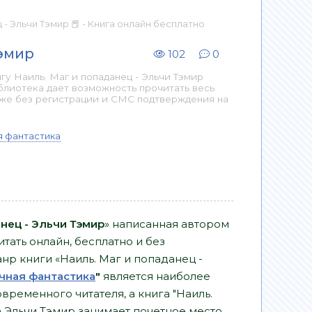
 - Эльчи Тэмир 📕 - Книга онлайн бесплатно
Тэмир
102
0
у Наиль. Маг и попаданец - Эльчи Тэмир
блиотека дает возможность прочитать весь
аже без регистрации и СМС подтверждения на
я фантастика
анец - Эльчи Тэмир
» написанная автором
тать онлайн, бесплатно и без
Жанр книги «Наиль. Маг и попаданец -
чная фантастика
"
является наиболее
ременного читателя, а книга "Наиль.
а Эльчи Тэмир занимает почетное место