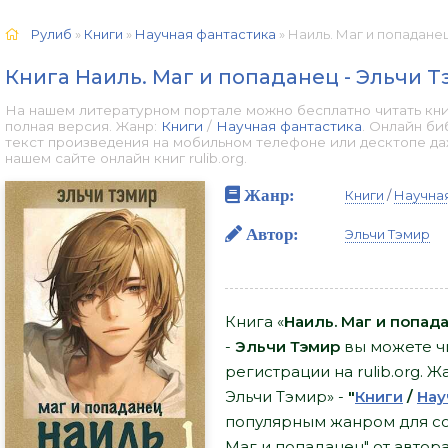
Рулиб
»
Книги
»
Научная фантастика
» Наиль. Маг и попаданец
Книга Наиль. Маг и попаданец - Эльчи 
На нашем литературном портале можно бесплатно читать книг
полная версия. Жанр:
Книги
/
Научная фантастика
. Онлайн би
текст произведения на мобильном телефоне или десктопе д
нашем сайте онлайн книг rulib.org.
Жанр:
Книги
/
Научна
Автор:
Эльчи Тэмир
Книга «
Наиль. Маг и попад
-
Эльчи Тэмир
вы можете чи
регистрации на rulib.org. 
Эльчи Тэмир» -
"
Книги
/
Нау
популярным жанром для сов
Маг и попаданец" от автор