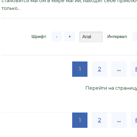
становится магом в мире магии, находит себе приклю
только...
Шрифт:
-
+
Интервал:
1
2
...
Перейти на страниц
1
2
...