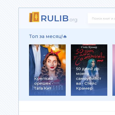
RULIB
! - Ольга Громыко
.org
Топ за месяц!🔥
рсон Петерсен
50 дней до
моего
 Макс Глебов
Крепкий
самоубийст
орешек -
ва - Стейс
Тата Кит
Крамер
гей Лукьяненко