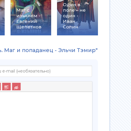
Один в
Маг с
поле – не
изъяном -
один -
Евгений
Иван
Щепетнов
Солин
. Маг и попаданец - Эльчи Тэмир"