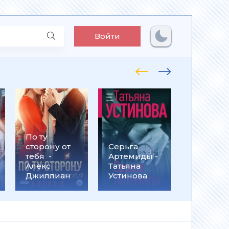
Войти
По ту
Встрети
сторону от
Серьга
на
тебя -
Артемиды -
Кассанд
Алекс
Татьяна
- Ольга
Джиллиан
Устинова
Громыко