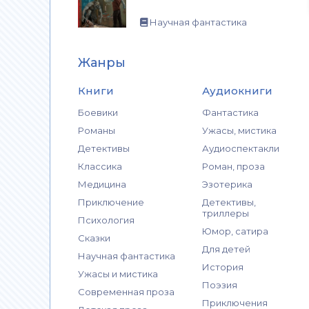
Научная фантастика
Жанры
Книги
Аудиокниги
Боевики
Фантастика
Романы
Ужасы, мистика
Детективы
Аудиоспектакли
Классика
Роман, проза
Медицина
Эзотерика
Приключение
Детективы,
триллеры
Психология
Юмор, сатира
Сказки
Для детей
Научная фантастика
История
Ужасы и мистика
Поэзия
Современная проза
Приключения