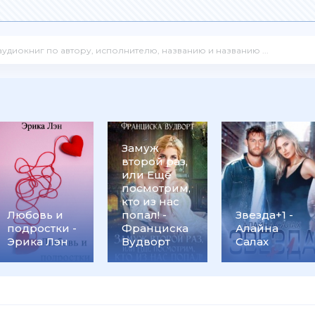
Замуж
второй раз,
или Ещё
посмотрим,
кто из нас
Любовь и
попал! -
Звезда+1 -
подростки -
Франциска
Алайна
Эрика Лэн
Вудворт
Салах