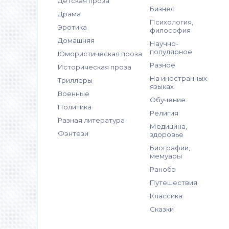
Детская проза
Бизнес
Драма
Психология,
Эротика
философия
Домашняя
Научно-
популярное
Юмористическая проза
Разное
Историческая проза
На иностранных
Триллеры
языках
Военные
Обучение
Политика
Религия
Разная литература
Медицина,
Фэнтези
здоровье
Биографии,
мемуары
Ранобэ
Путешествия
Классика
Сказки