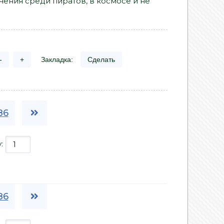
чения среди пиратов, в космосе и не
-
+
Закладка:
Сделать
86
у:
86