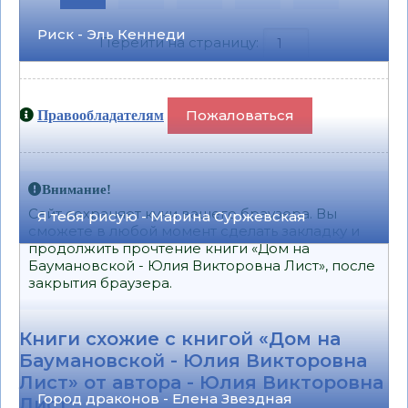
Риск - Эль Кеннеди
Перейти на страницу:
Пожаловаться
Правообладателям
Внимание!
Сайт сохраняет куки вашего браузера. Вы
Я тебя рисую - Марина Суржевская
сможете в любой момент сделать закладку и
продолжить прочтение книги «Дом на
Баумановской - Юлия Викторовна Лист», после
закрытия браузера.
Книги схожие с книгой «Дом на
Баумановской - Юлия Викторовна
Лист» от автора -
Юлия Викторовна
Город драконов - Елена Звездная
Лист
: