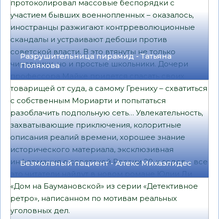
протоколировал массовые беспорядки с
участием бывших военнопленных – оказалось,
иностранцы разжигают контрреволюционные
скандалы и устраивают дебоши против
советской власти. В это втянуты не только
Разрушительница пирамид - Татьяна
чиновники, но и простые школьники. Дочери
Полякова
профессора Майке придется спасать своих
товарищей от суда, а самому Грениху – схватиться
с собственным Мориарти и попытаться
разоблачить подпольную сеть… Увлекательность,
захватывающие приключения, колоритные
описания реалий времени, хорошее знание
исторического материала, эксклюзивная
информация о советской России 20-х годов – все
Безмолвный пациент - Алекс Михаэлидес
это читатели найдут в новом романе Юлии Ли
«Дом на Баумановской» из серии «Детективное
ретро», написанном по мотивам реальных
уголовных дел.