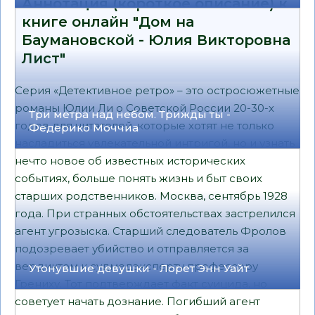
Аннотация (короткое описание) к
книге онлайн "Дом на
Баумановской - Юлия Викторовна
Лист"
Серия «Детективное ретро» – это остросюжетные
романы Юлии Ли о Советской России 20-30-х
Три метра над небом. Трижды ты -
годов для читателей, которые хотят не только
Федерико Моччиа
насладиться увлекательной интригой, но и узнать
нечто новое об известных исторических
событиях, больше понять жизнь и быт своих
старших родственников. Москва, сентябрь 1928
года. При странных обстоятельствах застрелился
агент угрозыска. Старший следователь Фролов
подозревает убийство и отправляется за
вердиктом к судмедэксперту профессору
Утонувшие девушки - Лорет Энн Уайт
Грениху. Тот подтверждает факт суицида, но
советует начать дознание. Погибший агент