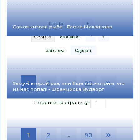
Шрифт:
-
+
Самая хитрая рыба - Елена Михалкова
Интервал:
-
+
Закладка:
Сделать
1
2
...
90
Замуж второй раз, или Еще посмотрим, кто
из нас попал! - Франциска Вудворт
Перейти на страницу:
1
2
...
90