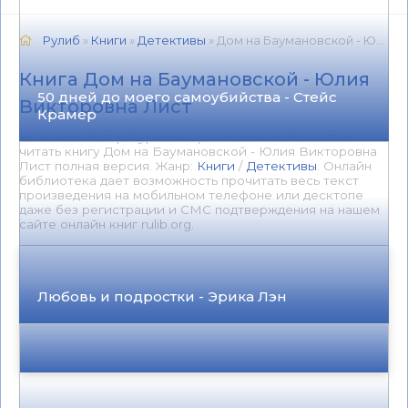
Рулиб
»
Книги
»
Детективы
» Дом на Баумановской - Юлия Викторовна Лист 📕 - Книга онлайн бесплатно
Книга Дом на Баумановской - Юлия
50 дней до моего самоубийства - Стейс
Викторовна Лист
Крамер
На нашем литературном портале можно бесплатно
читать книгу Дом на Баумановской - Юлия Викторовна
Лист полная версия. Жанр:
Книги
/
Детективы
. Онлайн
библиотека дает возможность прочитать весь текст
произведения на мобильном телефоне или десктопе
даже без регистрации и СМС подтверждения на нашем
сайте онлайн книг rulib.org.
Любовь и подростки - Эрика Лэн
0
0