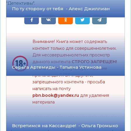
"Детективы".
По ту сторону от тебя - Алекс Джиллиан
Внимание! Книга может содержать
контент только для совершеннолетних.
Для несовершеннолетних просмотр
данного контента
СТРОГО ЗАПРЕЩЕН!
Серьга Артемиды - Татьяна Устинова
Если в книге присутствует наличие
пропаганды ЛГБТ и другого,
запрещенного контента - просьба
написать на почту
pbn.book@yandex.ru
для удаления
материала
Встретимся на Кассандре! - Ольга Громыко