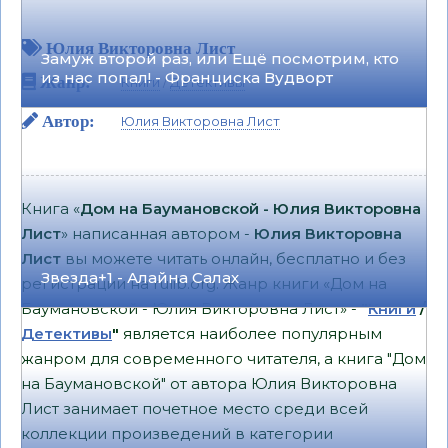
Юлия Викторовна Лист
Замуж второй раз, или Ещё посмотрим, кто
из нас попал! - Франциска Вудворт
Жанр:
Книги
/
Детективы
Автор:
Юлия Викторовна Лист
Книга «
Дом на Баумановской - Юлия Викторовна
Лист
» написанная автором -
Юлия Викторовна
Лист
вы можете читать онлайн, бесплатно и без
Звезда+1 - Алайна Салах
регистрации на rulib.org. Жанр книги «Дом на
Баумановской - Юлия Викторовна Лист» -
"
Книги
/
Детективы
"
является наиболее популярным
жанром для современного читателя, а книга "Дом
на Баумановской" от автора Юлия Викторовна
Лист занимает почетное место среди всей
коллекции произведений в категории