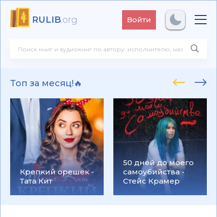
RULIB
.org
Войти
Топ за месяц!🔥
50 дней до моего
Крепкий орешек -
самоубийства -
Тата Кит
Стейс Крамер