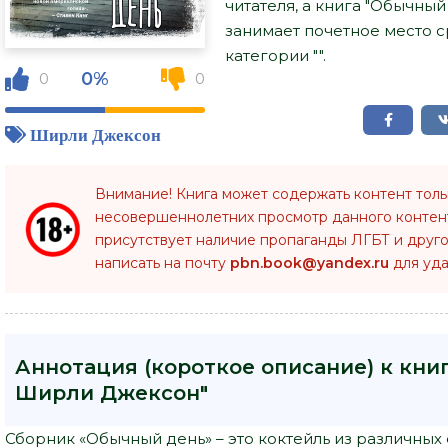
читателя, а книга "Обычны
занимает почетное место 
категории "".
0%
0
0
Ширли Джексон
Внимание! Книга может содержать контент тол
несовершеннолетних просмотр данного конте
присутствует наличие пропаганды ЛГБТ и друго
написать на почту
pbn.book@yandex.ru
для уда
Аннотация (короткое описание) к кни
Ширли Джексон"
Сборник «Обычный день» – это коктейль из различных