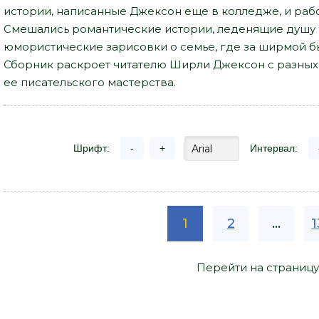
истории, написанные Джексон еще в колледже, и раб
Смешались романтические истории, леденящие душу р
юмористические зарисовки о семье, где за ширмой б
Сборник раскроет читателю Ширли Джексон с разных
ее писательского мастерства.
Шрифт:
-
+
Интервал:
1
2
...
1
Перейти на страницу