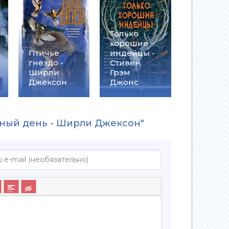
Только
хорошие
Птичье
индейцы -
гнездо -
Стивен
Ширли
Грэм
Джексон
Джонс
чный день - Ширли Джексон"