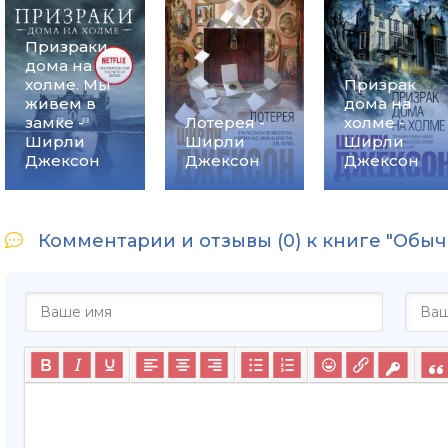
Призраки
дома на
холме. Мы
Призрак
живем в
дома на
замке -
Лотерея -
холме -
Ширли
Ширли
Ширли
Джексон
Джексон
Джексон
Комментарии и отзывы (0) к книге "Обы