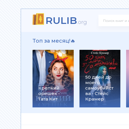
RULIB
 - Юрий Александрович Широков
.org
Топ за месяц!🔥
Юрий Винокуров
50 дней до
моего
Дарья Ефрюшкина
Крепкий
самоубийст
орешек -
ва - Стейс
Тата Кит
Крамер
ладимирович Поповский