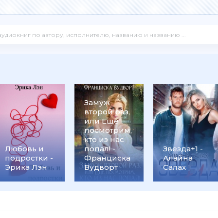
Замуж
второй раз,
или Ещё
посмотрим,
кто из нас
Любовь и
попал! -
Звезда+1 -
подростки -
Франциска
Алайна
Эрика Лэн
Вудворт
Салах