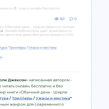
жексон 📕 - Книга онлайн бесплатно
161
0
игу Обычный день - Ширли Джексон полная
ка
. Онлайн библиотека дает возможность
или десктопе даже без регистрации и СМС
тура
/
Триллеры
/
Ужасы и мистика
он
ирли Джексон
» написанная автором -
читать онлайн, бесплатно и без
 Жанр книги «Обычный день - Ширли
тура
/
Триллеры
/
Ужасы и мистика
"
ярным жанром для современного