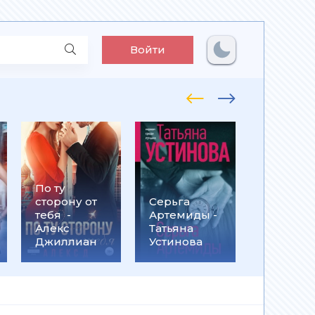
Войти
По ту
Встрети
сторону от
Серьга
на
тебя -
Артемиды -
Кассанд
Алекс
Татьяна
- Ольга
Джиллиан
Устинова
Громыко