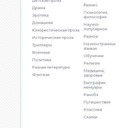
Детская проза
Бизнес
Драма
Психология,
Эротика
философия
Домашняя
Научно-
популярное
Юмористическая проза
Разное
Историческая проза
На иностранных
Триллеры
языках
Военные
Обучение
Политика
Религия
Разная литература
Медицина,
Фэнтези
здоровье
Биографии,
мемуары
Ранобэ
Путешествия
Классика
Сказки