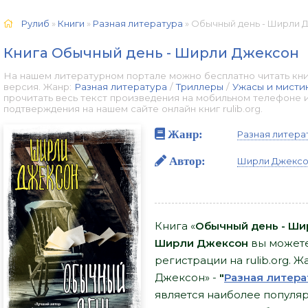
Рулиб
»
Книги
»
Разная литература
» Обычный день - Ширли Д
Книга Обычный день - Ширли Джексон
На нашем литературном портале можно бесплатно читать кн
версия. Жанр:
Разная литература
/
Триллеры
/
Ужасы и мисти
прочитать весь текст произведения на мобильном телефоне 
подтверждения на нашем сайте онлайн книг rulib.org.
Жанр:
Разная литера
Автор:
Ширли Джекс
Книга «
Обычный день - Ш
Ширли Джексон
вы можете 
регистрации на rulib.org.
Джексон» -
"
Разная литера
является наиболее попул