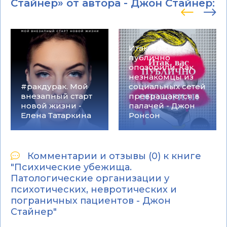
Стайнер» от автора -
Джон Стайнер
:
Итак, вас
публично
опозорили. Как
незнакомцы из
#ракдурак. Мой
социальных сетей
внезапный старт
превращаются в
новой жизни -
палачей - Джон
Елена Татаркина
Ронсон
Комментарии и отзывы (0) к книге
"Психические убежища.
Патологические организации у
психотических, невротических и
пограничных пациентов - Джон
Стайнер"