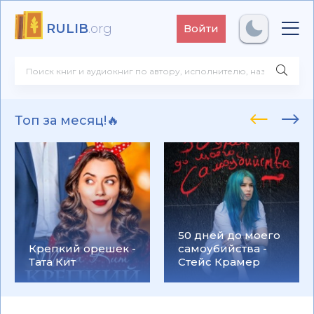
RULIB
.org
Войти
Топ за месяц!🔥
50 дней до моего
Крепкий орешек -
самоубийства -
Тата Кит
Стейс Крамер