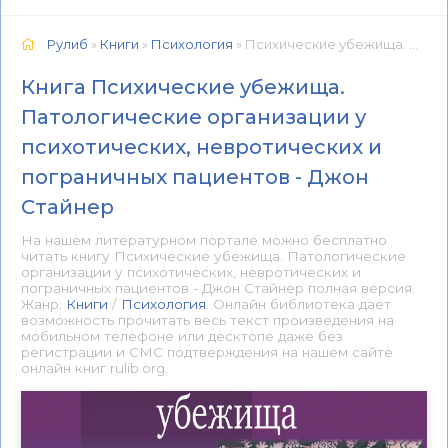
Рулиб
»
Книги
»
Психология
» Психические убежища. Патологические организации у психотических, невротических и пограничных пациентов - Джон Стайнер 📕 - Книга онлайн бесплатно
Книга Психические убежища.
Патологические организации у
психотических, невротических и
пограничных пациентов - Джон
Стайнер
На нашем литературном портале можно бесплатно
читать книгу Психические убежища. Патологические
организации у психотических, невротических и
пограничных пациентов - Джон Стайнер полная версия.
Жанр:
Книги
/
Психология
. Онлайн библиотека дает
возможность прочитать весь текст произведения на
мобильном телефоне или десктопе даже без
регистрации и СМС подтверждения на нашем сайте
онлайн книг rulib.org.