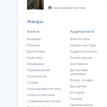
Научная фантастика
Жанры
Книги
Аудиокниги
Боевики
Фантастика
Романы
Ужасы, мистика
Детективы
Аудиоспектакли
Классика
Роман, проза
Медицина
Эзотерика
Приключение
Детективы,
триллеры
Психология
Юмор, сатира
Сказки
Для детей
Научная фантастика
История
Ужасы и мистика
Поэзия
Современная проза
Приключения