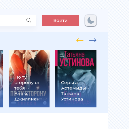
Войти
По ту
Встрети
сторону от
Серьга
на
тебя -
Артемиды -
Кассанд
Алекс
Татьяна
- Ольга
Джиллиан
Устинова
Громыко