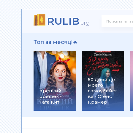
RULIB
! - Ольга Громыко
.org
Топ за месяц!🔥
рсон Петерсен
50 дней до
моего
 Макс Глебов
Крепкий
самоубийст
орешек -
ва - Стейс
Тата Кит
Крамер
гей Лукьяненко