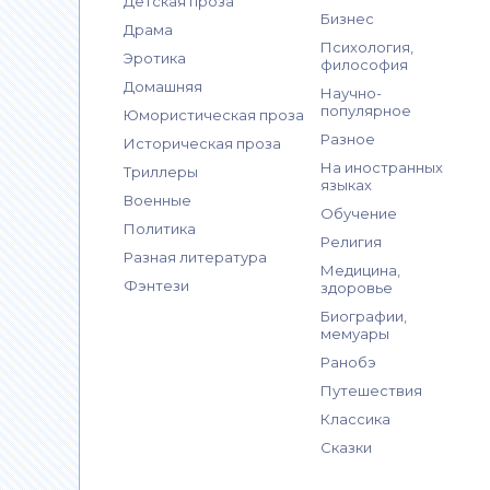
Детская проза
Бизнес
Драма
Психология,
Эротика
философия
Домашняя
Научно-
популярное
Юмористическая проза
Разное
Историческая проза
На иностранных
Триллеры
языках
Военные
Обучение
Политика
Религия
Разная литература
Медицина,
Фэнтези
здоровье
Биографии,
мемуары
Ранобэ
Путешествия
Классика
Сказки