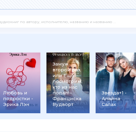
Замуж
второй раз,
или Ещё
посмотрим,
кто из нас
Любовь и
попал! -
Звезда+1 -
подростки -
Франциска
Алайна
Эрика Лэн
Вудворт
Салах