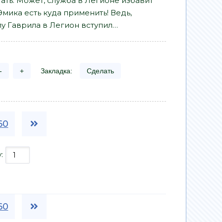
ть. Может, служба в Легионе избавит
мика есть куда применить! Ведь,
у Гаврила в Легион вступил…
-
+
Закладка:
Сделать
60
у:
60