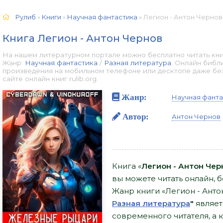
Рулиб
»
Книги
»
Научная фантастика
» Легион - Антон Чернов
Книга Легион - Антон Чернов
На нашем литературном портале можно бесплатно читать книг
Жанр:
Научная фантастика
/
Разная литература
. Онлайн библ
произведения на мобильном телефоне или десктопе даже бе
сайте онлайн книг rulib.org.
Жанр:
Научная фанта
Автор:
Антон Чернов
Книга «
Легион - Антон Чер
вы можете читать онлайн, бе
Жанр книги «Легион - Анто
Разная литература
"
являет
современного читателя, а 