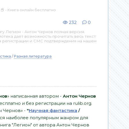
 📕 - Книга онлайн бесплатно
232
0
у Легион - Антон Чернов полная версия.
иотека дает возможность прочитать весь текст
з регистрации и СМС подтверждения на нашем
стика
/
Разная литература
нов
» написанная автором -
Антон Чернов
сплатно и без регистрации на rulib.org.
н Чернов» -
"
Научная фантастика
/
ся наиболее популярным жанром для
книга "Легион" от автора Антон Чернов