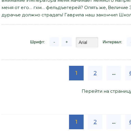
внимание Императора меня начинает немного напряга
меня от его… гхм… фельдъегерей? Опять же, Величие Э
дурачье должно страдать! Гаврила наш закончил Школ
Шрифт:
-
+
Интервал:
1
2
...
Перейти на страниц
1
2
...