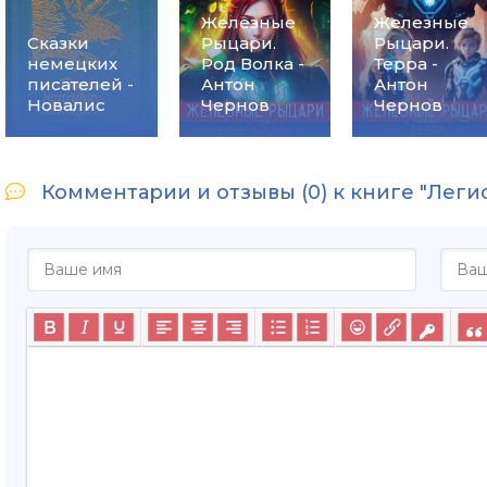
Железные
Железные
Сказки
Рыцари.
Рыцари.
немецких
Род Волка -
Терра -
писателей -
Антон
Антон
Новалис
Чернов
Чернов
Комментарии и отзывы (0) к книге "Леги