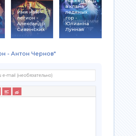
Наследниц
а клана
Имя нам -
ледяных
легион -
гор -
Александр
Юлианна
Сивинских
Лунная
он - Антон Чернов"