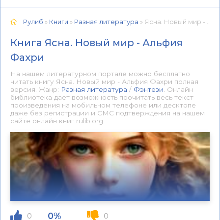
Рулиб
»
Книги
»
Разная литература
» Ясна. Новый мир - Альфия Фахри 📕 - Книга онлайн бесплатно
Книга Ясна. Новый мир - Альфия
Фахри
На нашем литературном портале можно бесплатно
читать книгу Ясна. Новый мир - Альфия Фахри полная
версия. Жанр:
Разная литература
/
Фэнтези
. Онлайн
библиотека дает возможность прочитать весь текст
произведения на мобильном телефоне или десктопе
даже без регистрации и СМС подтверждения на нашем
сайте онлайн книг rulib.org.
0%
0
0