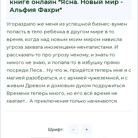
книге онлайн "Ясна. Новый мир -
Альфия Фахри"
Угораздило же меня из успешной бизнес-вумен
попасть в тело ребёнка в другом мире в то
время, когда над новым моим миром нависла
угроза захвата иноземцами-менталистами. И
рассказать-то про угрозу некому, и знать-то
никого не знаю, и попала-то в избушку прямо
посреди Леса… Ну что ж, придётся теперь мне и с
магией разобраться, и с армией чужеземной, и с
живым Древом и домовым духом подружиться.
Времени теперь много, но его всё время не
хватает… А приключения только начинаются.
Шрифт:
-
+