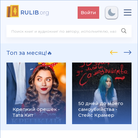
RULIB
.org
Войти
Топ за месяц!🔥
50 дней до моего
Крепкий орешек -
самоубийства -
Тата Кит
Стейс Крамер