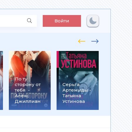
Войти
По ту
Встрети
сторону от
Серьга
на
тебя -
Артемиды -
Кассанд
Алекс
Татьяна
- Ольга
Джиллиан
Устинова
Громыко