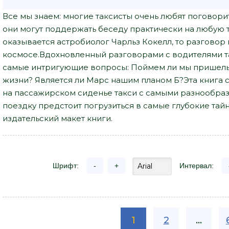
Все мы знаем: многие таксисты очень любят поговорит
они могут поддержать беседу практически на любую 
оказывается астробиолог Чарльз Кокелл, то разговор
космосе.Вдохновленный разговорами с водителями та
самые интригующие вопросы: Поймем ли мы пришельце
жизни? Является ли Марс нашим планом Б?Эта книга 
на пассажирском сиденье такси с самыми разнообра
поездку предстоит погрузиться в самые глубокие та
издательский макет книги.
Шрифт:
-
+
Интервал:
1
2
...