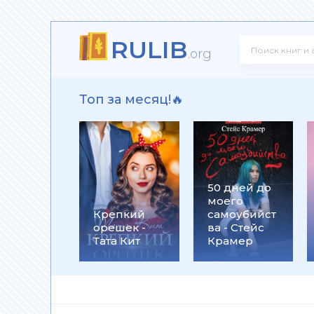
RULIB
 - Юрий Александрович Широков
.org
Топ за месяц!🔥
Юрий Винокуров
50 дней до
моего
Дарья Ефрюшкина
Крепкий
самоубийст
орешек -
ва - Стейс
Тата Кит
Крамер
ладимирович Поповский