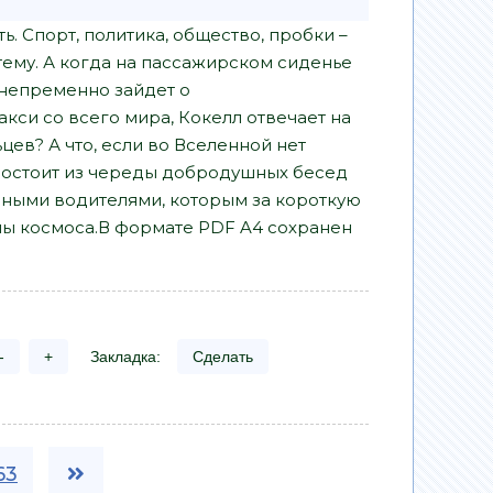
ь. Спорт, политика, общество, пробки –
тему. А когда на пассажирском сиденье
 непременно зайдет о
кси со всего мира, Кокелл отвечает на
в? А что, если во Вселенной нет
состоит из череды добродушных бесед
зными водителями, которым за короткую
йны космоса.В формате PDF A4 сохранен
-
+
Закладка:
Сделать
63