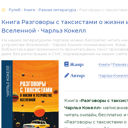
Рулиб
»
Книги
»
Разная литература
» Разговоры с таксистами о жизни и 
Книга Разговоры с таксистами о жизни 
Вселенной - Чарльз Кокелл
На нашем литературном портале можно бесплатно читать кни
устройстве Вселенной - Чарльз Кокелл полная версия. Жанр:
библиотека дает возможность прочитать весь текст произве
даже без регистрации и СМС подтверждения на нашем сайте он
Жанр:
Книги
/
Разная 
Автор:
Чарльз Кокелл
Книга «
Разговоры с таксис
Чарльз Кокелл
» написанна
читать онлайн, бесплатно и 
«Разговоры с таксистами о