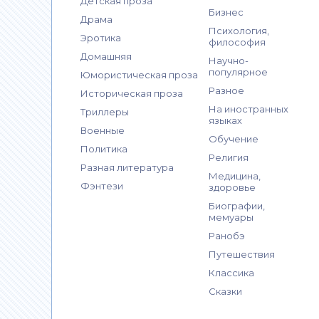
Детская проза
Бизнес
Драма
Психология,
Эротика
философия
Домашняя
Научно-
популярное
Юмористическая проза
Разное
Историческая проза
На иностранных
Триллеры
языках
Военные
Обучение
Политика
Религия
Разная литература
Медицина,
Фэнтези
здоровье
Биографии,
мемуары
Ранобэ
Путешествия
Классика
Сказки