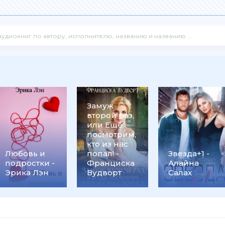
Замуж
второй раз,
или Ещё
посмотрим,
кто из нас
Любовь и
попал! -
Звезда+1 -
подростки -
Франциска
Алайна
Эрика Лэн
Вудворт
Салах