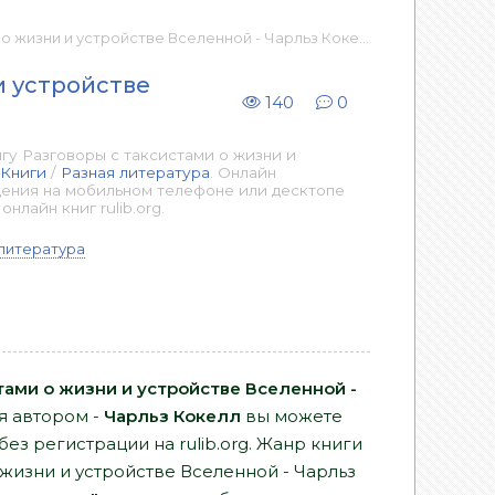
устройстве Вселенной - Чарльз Кокелл 📕 - Книга онлайн бесплатно
и устройстве
140
0
гу Разговоры с таксистами о жизни и
Книги
/
Разная литература
. Онлайн
дения на мобильном телефоне или десктопе
лайн книг rulib.org.
литература
тами о жизни и устройстве Вселенной -
я автором -
Чарльз Кокелл
вы можете
без регистрации на rulib.org. Жанр книги
 жизни и устройстве Вселенной - Чарльз