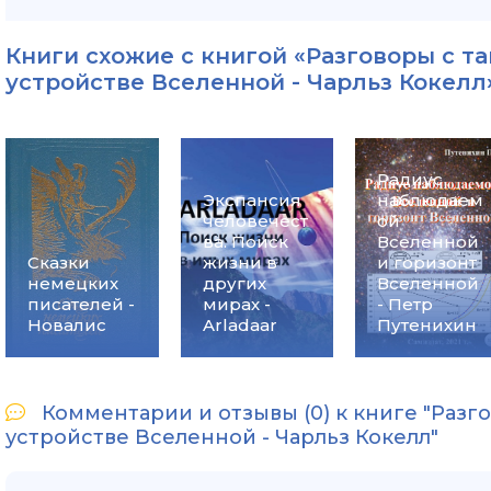
Книги схожие с книгой «Разговоры с т
устройстве Вселенной - Чарльз Кокелл»
Радиус
Экспансия
наблюдаем
человечест
ой
ва. Поиск
Вселенной
Сказки
жизни в
и горизонт
немецких
других
Вселенной
писателей -
мирах -
- Петр
Новалис
Arladaar
Путенихин
Комментарии и отзывы (0) к книге "Разг
устройстве Вселенной - Чарльз Кокелл"