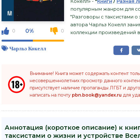
Кокелл» -
"
Книги
/
Разная л
популярным жанром для со
"Разговоры с таксистами о
автора Чарльз Кокелл зани
0%
0
0
коллекции произведений в 
Чарльз Кокелл
Внимание! Книга может содержать контент тол
несовершеннолетних просмотр данного конте
присутствует наличие пропаганды ЛГБТ и друго
написать на почту
pbn.book@yandex.ru
для уда
Аннотация (короткое описание) к кни
таксистами о жизни и устройстве Все