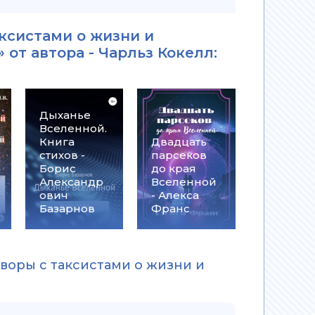
аксистами о жизни и
 от автора -
Чарльз Кокелл
:
Дыханье
Вселенной.
Книга
Двадцать
стихов -
парсеков
Борис
до края
Александр
Вселенной
ович
- Алекса
Базарнов
Франс
оворы с таксистами о жизни и