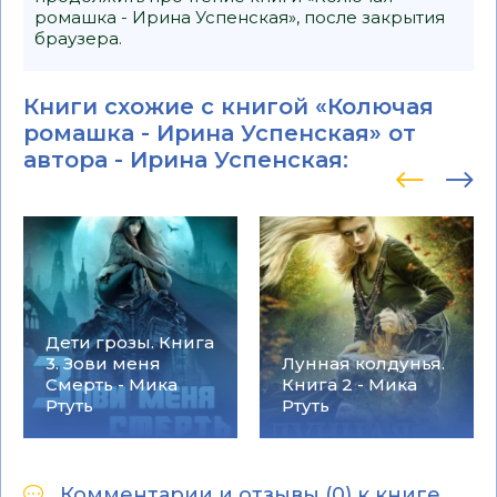
ромашка - Ирина Успенская», после закрытия
браузера.
Книги схожие с книгой «Колючая
ромашка - Ирина Успенская» от
автора -
Ирина Успенская
:
Дети грозы. Книга
3. Зови меня
Лунная колдунья.
Смерть - Мика
Книга 2 - Мика
Ртуть
Ртуть
Комментарии и отзывы (0) к книге