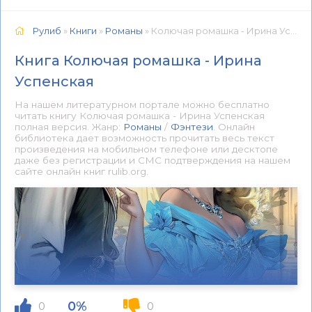
Рулиб
»
Книги
»
Романы
» Колючая ромашка - Ирина Успенская 📕 - Книга онлайн бесплатно
Книга Колючая ромашка - Ирина
Успенская
На нашем литературном портале можно бесплатно
читать книгу Колючая ромашка - Ирина Успенская
полная версия. Жанр:
Романы
/
Фэнтези
. Онлайн
библиотека дает возможность прочитать весь текст
произведения на мобильном телефоне или десктопе
даже без регистрации и СМС подтверждения на нашем
сайте онлайн книг rulib.org.
0%
0
0