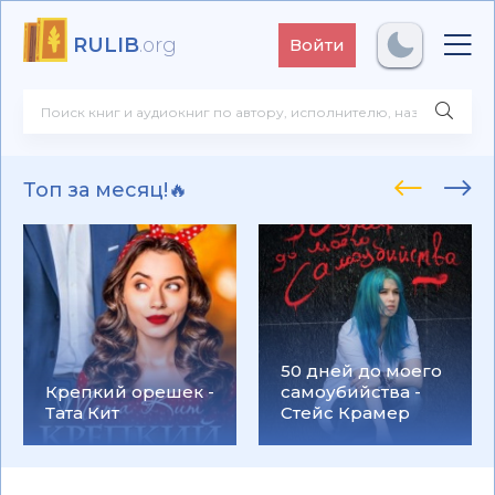
RULIB
.org
Войти
Топ за месяц!🔥
50 дней до моего
Крепкий орешек -
самоубийства -
Тата Кит
Стейс Крамер