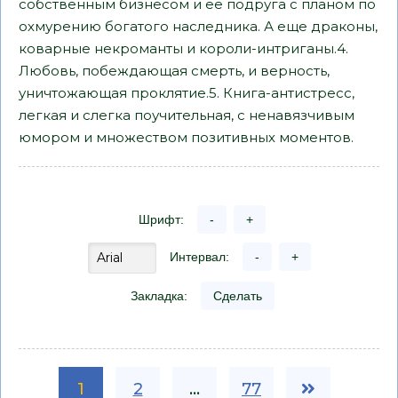
собственным бизнесом и ее подруга с планом по
охмурению богатого наследника. А еще драконы,
коварные некроманты и короли-интриганы.4.
Любовь, побеждающая смерть, и верность,
уничтожающая проклятие.5. Книга-антистресс,
легкая и слегка поучительная, с ненавязчивым
юмором и множеством позитивных моментов.
Шрифт:
-
+
Интервал:
-
+
Закладка:
Сделать
1
2
...
77