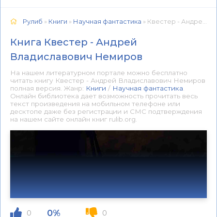
Рулиб
»
Книги
»
Научная фантастика
» Квестер - Андрей Владиславович Немиров 📕 - Книга онлайн бесплатно
Книга Квестер - Андрей
Владиславович Немиров
На нашем литературном портале можно бесплатно
читать книгу Квестер - Андрей Владиславович Немиров
полная версия. Жанр:
Книги
/
Научная фантастика
.
Онлайн библиотека дает возможность прочитать весь
текст произведения на мобильном телефоне или
десктопе даже без регистрации и СМС подтверждения
на нашем сайте онлайн книг rulib.org.
0%
0
0