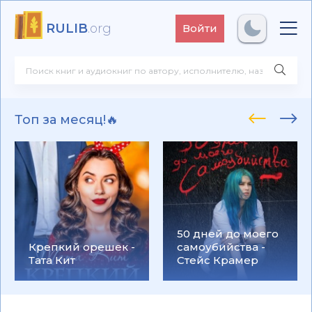
RULIB
.org
Войти
Топ за месяц!🔥
50 дней до моего
Крепкий орешек -
самоубийства -
Тата Кит
Стейс Крамер