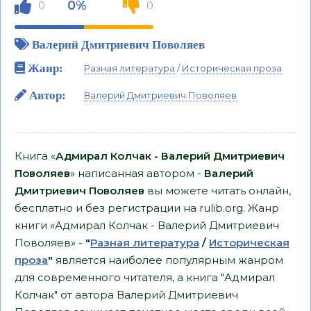
0%
0
0
Валерий Дмитриевич Поволяев
Жанр:
Разная литература
/
Историческая проза
Автор:
Валерий Дмитриевич Поволяев
Книга «
Адмирал Колчак - Валерий Дмитриевич
Поволяев
» написанная автором -
Валерий
Дмитриевич Поволяев
вы можете читать онлайн,
бесплатно и без регистрации на rulib.org. Жанр
книги «Адмирал Колчак - Валерий Дмитриевич
Поволяев» -
"
Разная литература
/
Историческая
проза
"
является наиболее популярным жанром
для современного читателя, а книга "Адмирал
Колчак" от автора Валерий Дмитриевич