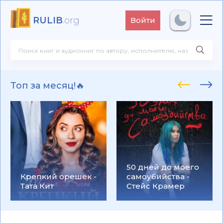
RULIB
.org
Войти
Топ за месяц!🔥
50 дней до моего
Крепкий орешек -
самоубийства -
Тата Кит
Стейс Крамер