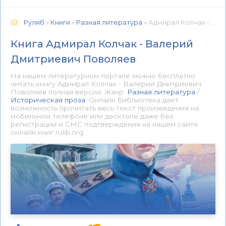
Рулиб
»
Книги
»
Разная литература
» Адмирал Колчак - Валерий Дмитриевич Поволяев 📕 - Книга онлайн бесплатно
Книга Адмирал Колчак - Валерий
Дмитриевич Поволяев
На нашем литературном портале можно бесплатно
читать книгу Адмирал Колчак - Валерий Дмитриевич
Поволяев полная версия. Жанр:
Разная литература
/
Историческая проза
. Онлайн библиотека дает
возможность прочитать весь текст произведения на
мобильном телефоне или десктопе даже без
регистрации и СМС подтверждения на нашем сайте
онлайн книг rulib.org.