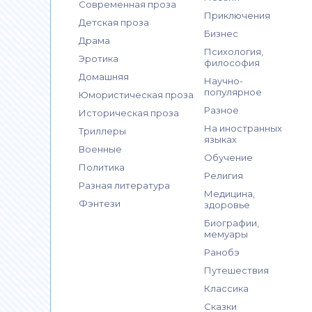
Современная проза
Приключения
Детская проза
Бизнес
Драма
Психология,
Эротика
философия
Домашняя
Научно-
популярное
Юмористическая проза
Разное
Историческая проза
На иностранных
Триллеры
языках
Военные
Обучение
Политика
Религия
Разная литература
Медицина,
Фэнтези
здоровье
Биографии,
мемуары
Ранобэ
Путешествия
Классика
Сказки