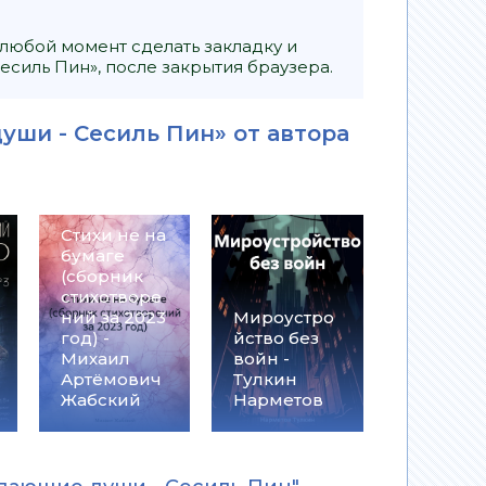
 любой момент сделать закладку и
силь Пин», после закрытия браузера.
уши - Сесиль Пин» от автора
Стихи не на
бумаге
(сборник
стихотворе
ний за 2023
Мироустро
год) -
йство без
Михаил
войн -
Артёмович
Тулкин
Жабский
Нарметов