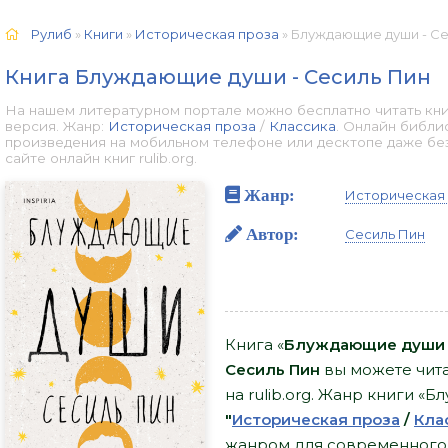
Рулиб
»
Книги
»
Историческая проза
» Блуждающие души - Сес
Книга Блуждающие души - Сесиль Пин
На нашем литературном портале можно бесплатно читать кн
версия. Жанр:
Историческая проза
/
Классика
. Онлайн библи
произведения на мобильном телефоне или десктопе даже бе
сайте онлайн книг rulib.org.
Жанр:
Историческая
Автор:
Сесиль Пин
Книга «
Блуждающие души -
Сесиль Пин
вы можете чита
на rulib.org. Жанр книги «
"
Историческая проза
/
Кла
жанром для современного ч