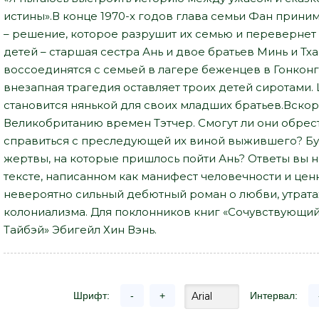
истины».В конце 1970-х годов глава семьи Фан прин
– решение, которое разрушит их семью и перевернет ж
детей – старшая сестра Ань и двое братьев Минь и Тха
воссоединятся с семьей в лагере беженцев в Гонконге
внезапная трагедия оставляет троих детей сиротами.
становится нянькой для своих младших братьев.Вско
Великобританию времен Тэтчер. Смогут ли они обрест
справиться с преследующей их виной выжившего? Бу
жертвы, на которые пришлось пойти Ань? Ответы вы н
тексте, написанном как манифест человечности и це
невероятно сильный дебютный роман о любви, утрата
колониализма. Для поклонников книг «Сочувствующий» 
Тайбэй» Эбигейл Хин Вэнь.
Шрифт:
-
+
Интервал: