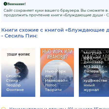
Внимание!
Сайт сохраняет куки вашего браузера. Вы сможете в
продолжить прочтение книги «Блуждающие души - Се
Книги схожие с книгой «Блуждающие д
-
Сесиль Пин
:
Могучий
русский
динозавр.
№3 2023 г. -
Нью-Йорк
Литературн
Сесиль
или
о-
Стина -
Иваново? -
художестве
Теодор
Лотос
нный
Фонтане
Творити
журнал