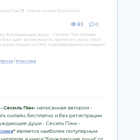
иль Пин 📕 - Книга онлайн бесплатно
83
0
игу Блуждающие души - Сесиль Пин полная
отека дает возможность прочитать весь текст
з регистрации и СМС подтверждения на нашем
 проза
/
Классика
 Сесиль Пин
» написанная автором -
ть онлайн, бесплатно и без регистрации
Блуждающие души - Сесиль Пин» -
ссика
"
является наиболее популярным
итателя, а книга "Блуждающие души" от