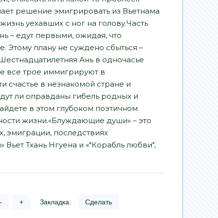
имает решение эмигрировать из Вьетнама
изнь уехавших с ног на голову.Часть
нь – едут первыми, ожидая, что
. Этому плану не суждено сбыться –
 Шестнадцатилетняя Ань в одночасье
ре все трое иммигрируют в
и счастье в незнакомой стране и
дут ли оправданы гибель родных и
айдете в этом глубоком поэтичном
нности жизни.«Блуждающие души» – это
х, эмиграции, последствиях
Вьет Тхань Нгуена и «"Корабль любви",
-
+
Закладка:
Сделать