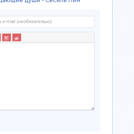
ждающие души - Сесиль Пин"