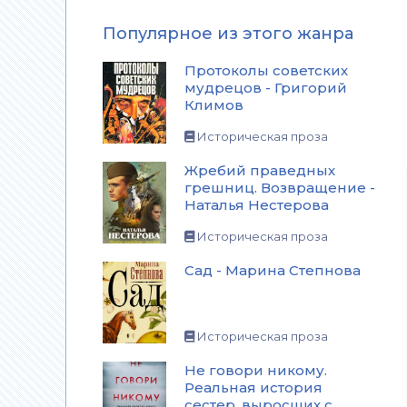
Популярное из этого жанра
Протоколы советских
мудрецов - Григорий
Климов
Историческая проза
Жребий праведных
грешниц. Возвращение -
Наталья Нестерова
Историческая проза
Сад - Марина Степнова
Историческая проза
Не говори никому.
Реальная история
сестер, выросших с