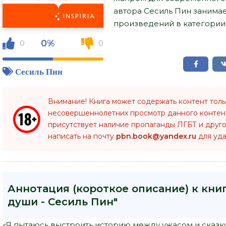
автора Сесиль Пин занимае
произведений в категории "
0%
0
0
Сесиль Пин
Внимание! Книга может содержать контент тол
несовершеннолетних просмотр данного конте
присутствует наличие пропаганды ЛГБТ и друго
написать на почту
pbn.book@yandex.ru
для уда
Аннотация (короткое описание) к кн
души - Сесиль Пин"
«Я пытаюсь выстроить историю между ужасом и сказко