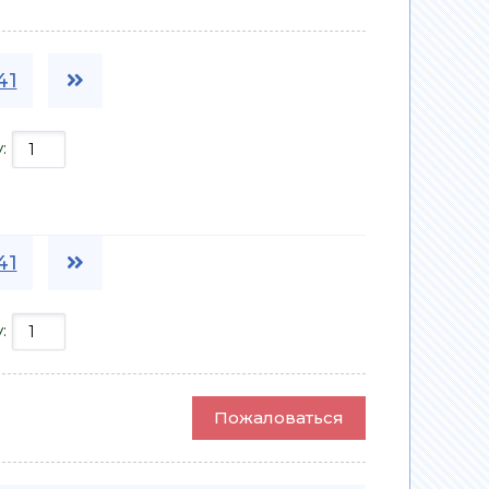
41
у:
41
у:
Пожаловаться