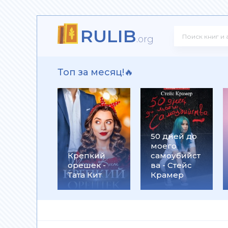
RULIB
дрецов - Григорий Климов
.org
Топ за месяц!🔥
иц. Возвращение - Наталья Нестерова
50 дней до
моего
Крепкий
самоубийст
орешек -
ва - Стейс
Тата Кит
Крамер
ная история сестер, выросших с матерью-убийцей - 