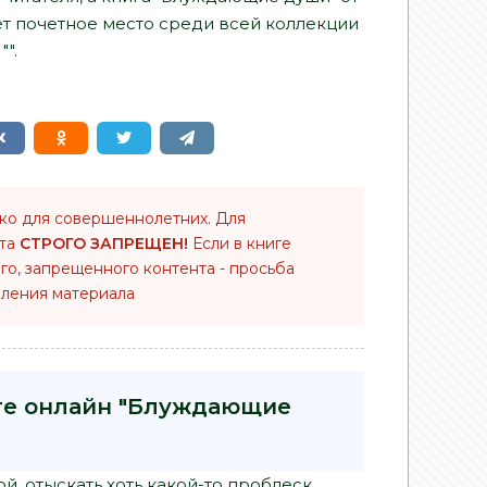
т почетное место среди всей коллекции
".
ько для совершеннолетних. Для
нта
СТРОГО ЗАПРЕЩЕН!
Если в книге
го, запрещенного контента - просьба
ления материала
иге онлайн "Блуждающие
й, отыскать хоть какой-то проблеск