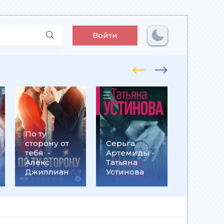
Войти
По ту
Встрети
сторону от
Серьга
на
тебя -
Артемиды -
Кассанд
Алекс
Татьяна
- Ольга
Джиллиан
Устинова
Громыко