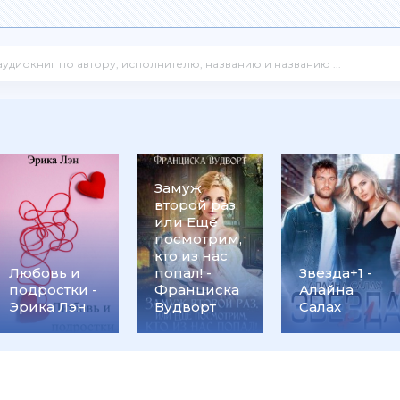
Замуж
второй раз,
или Ещё
посмотрим,
кто из нас
Любовь и
попал! -
Звезда+1 -
подростки -
Франциска
Алайна
Эрика Лэн
Вудворт
Салах
Грегг Олсен