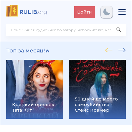
RULIB
.org
Войти
Топ за месяц!🔥
50 дней до моего
Крепкий орешек -
самоубийства -
Тата Кит
Стейс Крамер