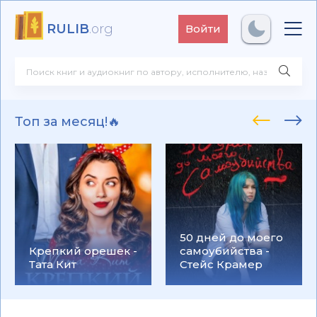
RULIB
.org
Войти
Топ за месяц!🔥
50 дней до моего
Крепкий орешек -
самоубийства -
Тата Кит
Стейс Крамер