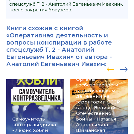
спецслужб Т. 2 - Анатолий Евгеньевич Ивахин»,
после закрытия браузера.
Книги схожие с книгой
«Оперативная деятельность и
вопросы конспирации в работе
спецслужб Т. 2 - Анатолий
Евгеньевич Ивахин» от автора -
Анатолий Евгеньевич Ивахин
:
Органы
госбезопасности
в партизанском
движении на
территории БССР
в годы Великой
Отечественной
Самоучитель
войны - Наталья
контрразведчика
Анатольевна
- Льюис Хобли
Шиманская