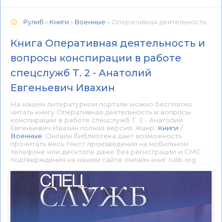
Рулиб
»
Книги
»
Военные
» Оперативная деятельность и вопросы конспирации в работе спецслужб Т. 2 - Анатолий Евгеньевич Ивахин 📕 - Книга онлайн бесплатно
Книга Оперативная деятельность и
вопросы конспирации в работе
спецслужб Т. 2 - Анатолий
Евгеньевич Ивахин
На нашем литературном портале можно бесплатно
читать книгу Оперативная деятельность и вопросы
конспирации в работе спецслужб Т. 2 - Анатолий
Евгеньевич Ивахин полная версия. Жанр:
Книги
/
Военные
. Онлайн библиотека дает возможность
прочитать весь текст произведения на мобильном
телефоне или десктопе даже без регистрации и СМС
подтверждения на нашем сайте онлайн книг rulib.org.