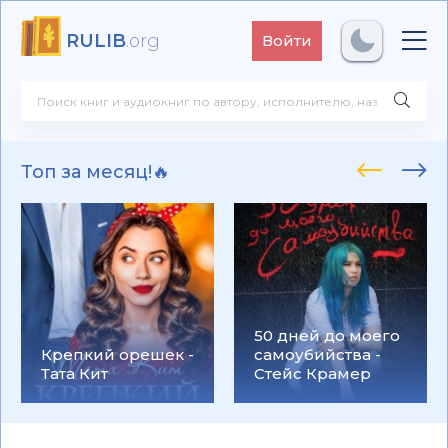
RULIB
.org
Войти
Топ за месяц!🔥
50 дней до моего
Крепкий орешек -
самоубийства -
Тата Кит
Стейс Крамер