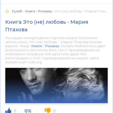
Рулиб
»
Книги
»
Романы
» Это (не) любовь - Мария Птахова 📕 - Книга онлайн бесплатно
Книга Это (не) любовь - Мария
Птахова
На нашем литературном портале можно бесплатно
читать книгу Это (не) любовь - Мария Птахова полная
версия. Жанр:
Книги
/
Романы
. Онлайн библиотека дает
возможность прочитать весь текст произведения на
мобильном телефоне или десктопе даже без
регистрации и СМС подтверждения на нашем сайте
онлайн книг rulib.org.
0%
0
0