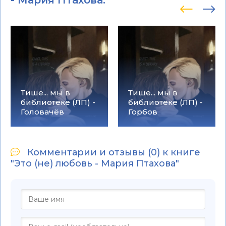
Тише... мы в
Тише... мы в
библиотеке (ЛП) -
библиотеке (ЛП) -
Головачёв
Горбов
Комментарии и отзывы (0) к книге
"Это (не) любовь - Мария Птахова"