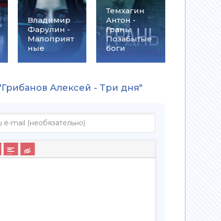
Темхагин
Владимир
Антон -
Фарулин -
Грань:
Малоприят
Позабытые
ные
боги
"Грибанов Алексей - Три дня"