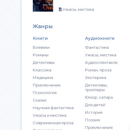
Ужасы, мистика
Жанры
Книги
Аудиокниги
Боевики
Фантастика
Романы
Ужасы, мистика
Детективы
Аудиоспектакли
Классика
Роман, проза
Медицина
Эзотерика
Приключение
Детективы,
триллеры
Психология
Юмор, сатира
Сказки
Для детей
Научная фантастика
История
Ужасы и мистика
Поэзия
Современная проза
Приключения