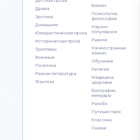
Детская проза
Бизнес
Драма
Психология,
Эротика
философия
Домашняя
Научно-
популярное
Юмористическая проза
Разное
Историческая проза
На иностранных
Триллеры
языках
Военные
Обучение
Политика
Религия
Разная литература
Медицина,
Фэнтези
здоровье
Биографии,
мемуары
Ранобэ
Путешествия
Классика
Сказки