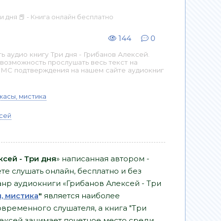
и дня 📕 - Книга онлайн бесплатно
144
0
аудио книгу Три дня - Грибанов Алексей.
 возможность прослушать весь текст на
СМС подтверждения на нашем сайте аудиокниг
жасы, мистика
сей
сей - Три дня
» написанная автором -
е слушать онлайн, бесплатно и без
Жанр аудиокниги «Грибанов Алексей - Три
, мистика
"
является наиболее
временного слушателя, а книга "Три
лексей занимает почетное место среди