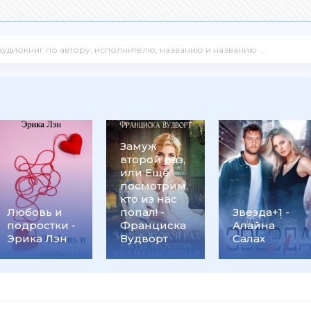
Замуж
второй раз,
или Ещё
посмотрим,
кто из нас
Любовь и
попал! -
Звезда+1 -
подростки -
Франциска
Алайна
Эрика Лэн
Вудворт
Салах