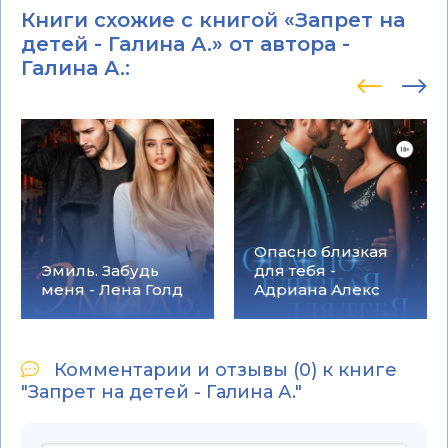
Книги схожие с книгой «Запрет на
детей - Галина А.» от автора -
Галина А.
:
Опасно близкая
Эмиль. Забудь
для тебя -
меня - Лена Голд
Адриана Алекс
Комментарии и отзывы (0) к книге
"Запрет на детей - Галина А."