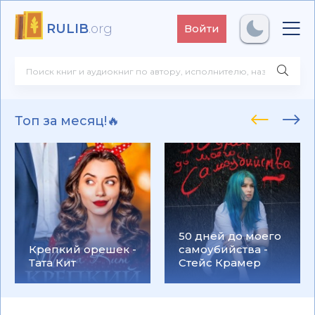
RULIB
.org
Войти
Топ за месяц!🔥
50 дней до моего
Крепкий орешек -
самоубийства -
Тата Кит
Стейс Крамер