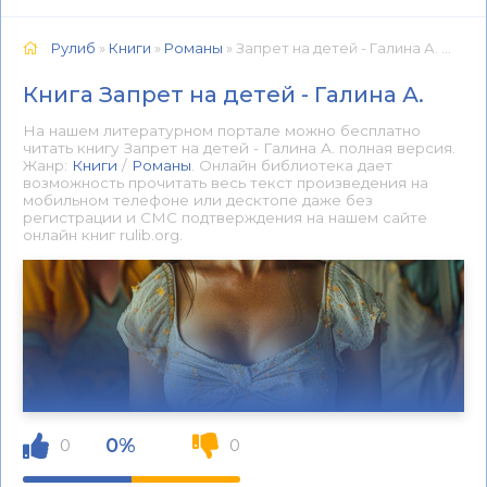
Рулиб
»
Книги
»
Романы
» Запрет на детей - Галина А. 📕 - Книга онлайн бесплатно
Книга Запрет на детей - Галина А.
На нашем литературном портале можно бесплатно
читать книгу Запрет на детей - Галина А. полная версия.
Жанр:
Книги
/
Романы
. Онлайн библиотека дает
возможность прочитать весь текст произведения на
мобильном телефоне или десктопе даже без
регистрации и СМС подтверждения на нашем сайте
онлайн книг rulib.org.
0%
0
0