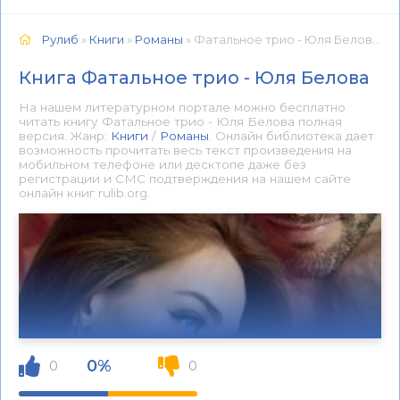
Рулиб
»
Книги
»
Романы
» Фатальное трио - Юля Белова 📕 - Книга онлайн бесплатно
Книга Фатальное трио - Юля Белова
На нашем литературном портале можно бесплатно
читать книгу Фатальное трио - Юля Белова полная
версия. Жанр:
Книги
/
Романы
. Онлайн библиотека дает
возможность прочитать весь текст произведения на
мобильном телефоне или десктопе даже без
регистрации и СМС подтверждения на нашем сайте
онлайн книг rulib.org.
0%
0
0