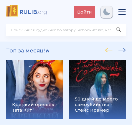
RULIB
.org
Войти
Топ за месяц!🔥
50 дней до моего
Крепкий орешек -
самоубийства -
Тата Кит
Стейс Крамер