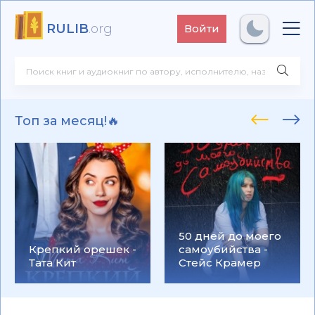
RULIB
.org
Войти
Топ за месяц!🔥
50 дней до моего
Крепкий орешек -
самоубийства -
Тата Кит
Стейс Крамер