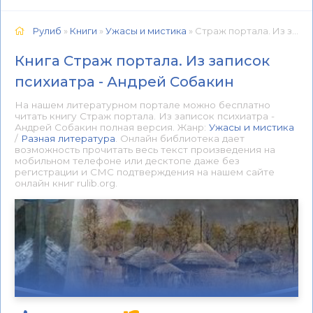
Рулиб
»
Книги
»
Ужасы и мистика
» Страж портала. Из записок психиатра - Андрей Собакин 📕 - Книга онлайн бесплатно
Книга Страж портала. Из записок
психиатра - Андрей Собакин
На нашем литературном портале можно бесплатно
читать книгу Страж портала. Из записок психиатра -
Андрей Собакин полная версия. Жанр:
Ужасы и мистика
/
Разная литература
. Онлайн библиотека дает
возможность прочитать весь текст произведения на
мобильном телефоне или десктопе даже без
регистрации и СМС подтверждения на нашем сайте
онлайн книг rulib.org.