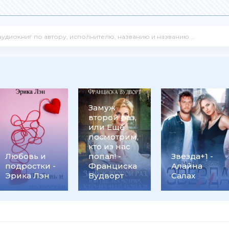
Замуж
второй раз,
или Ещё
посмотрим,
кто из нас
Любовь и
попал! -
Звезда+1 -
подростки -
Франциска
Алайна
Эрика Лэн
Вудворт
Салах