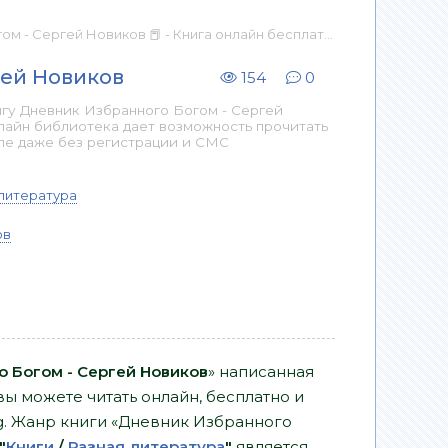
м - Сергей Новиков 📕 - Книга онлайн бесплатно
гей Новиков
154
0
гу Дневник Избранного Богом - Сергей
нлайн библиотека дает возможность прочитать
пе даже без регистрации и СМС
литература
ов
 Богом - Сергей Новиков
» написанная
ы можете читать онлайн, бесплатно и
org. Жанр книги «Дневник Избранного
"
Книги
/
Разная литература
"
является