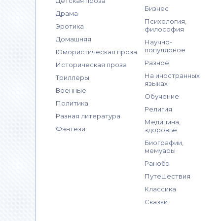
Детская проза
Бизнес
Драма
Психология,
Эротика
философия
Домашняя
Научно-
популярное
Юмористическая проза
Разное
Историческая проза
На иностранных
Триллеры
языках
Военные
Обучение
Политика
Религия
Разная литература
Медицина,
Фэнтези
здоровье
Биографии,
мемуары
Ранобэ
Путешествия
Классика
Сказки