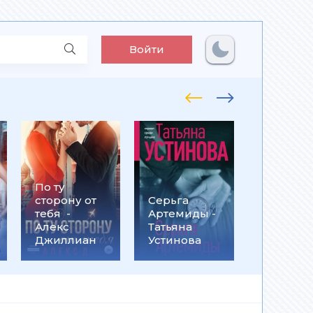
Войти
По ту
Встрети
сторону от
Серьга
на
тебя -
Артемиды -
Кассанд
Алекс
Татьяна
- Ольга
Джиллиан
Устинова
Громыко