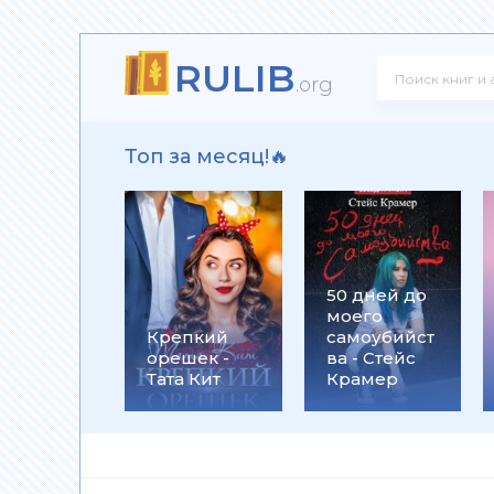
RULIB
 - Юрий Александрович Широков
.org
Топ за месяц!🔥
Юрий Винокуров
50 дней до
моего
Дарья Ефрюшкина
Крепкий
самоубийст
орешек -
ва - Стейс
Тата Кит
Крамер
ладимирович Поповский