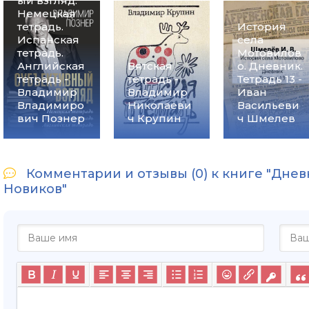
ый взгляд.
Немецкая
тетрадь.
История
Испанская
села
тетрадь.
Мотовилов
Английская
Вятская
о. Дневник.
тетрадь -
тетрадь -
Тетрадь 13 -
Владимир
Владимир
Иван
Владимиро
Николаеви
Васильеви
вич Познер
ч Крупин
ч Шмелев
Комментарии и отзывы (0) к книге "Дне
Новиков"