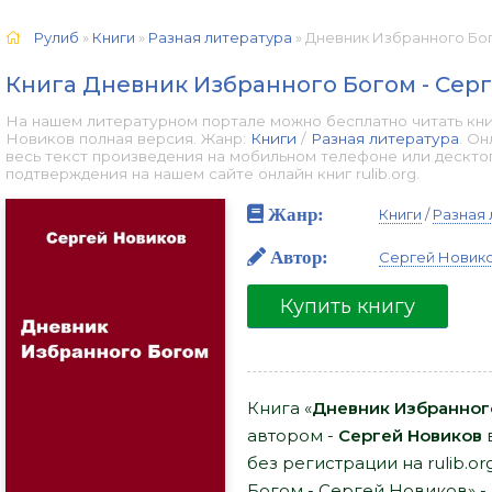
Рулиб
»
Книги
»
Разная литература
» Дневник Избранного Бого
Книга Дневник Избранного Богом - Сер
На нашем литературном портале можно бесплатно читать кни
Новиков полная версия. Жанр:
Книги
/
Разная литература
. О
весь текст произведения на мобильном телефоне или дескто
подтверждения на нашем сайте онлайн книг rulib.org.
Жанр:
Книги
/
Разная 
Автор:
Сергей Новик
Купить книгу
Книга «
Дневник Избранного
автором -
Сергей Новиков
в
без регистрации на rulib.
Богом - Сергей Новиков» -