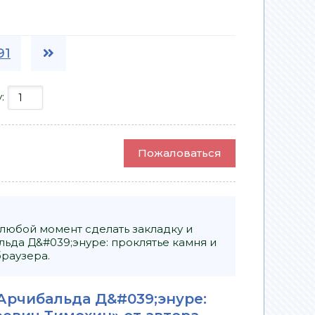
91
у:
Пожаловаться
 любой момент сделать закладку и
ьда Д&#039;энуре: проклятье камня и
браузера.
Арчибальда Д&#039;энуре: