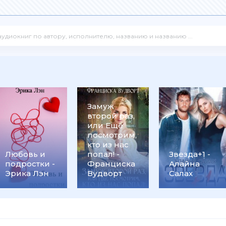
Замуж
второй раз,
или Ещё
посмотрим,
кто из нас
Любовь и
попал! -
Звезда+1 -
подростки -
Франциска
Алайна
Эрика Лэн
Вудворт
Салах