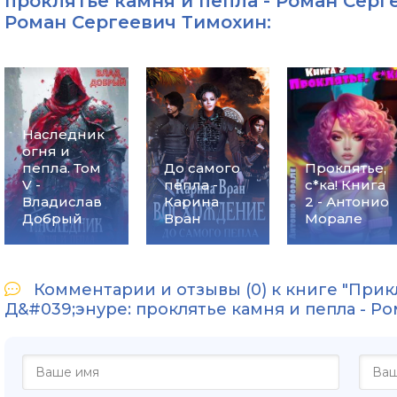
проклятье камня и пепла - Роман Серге
Роман Сергеевич Тимохин
:
Наследник
огня и
пепла. Том
До самого
Проклятье,
V -
пепла -
с*ка! Книга
Владислав
Карина
2 - Антонио
Добрый
Вран
Морале
Комментарии и отзывы (0) к книге "При
Д&#039;энуре: проклятье камня и пепла - Р