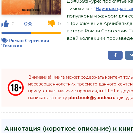
Д&#039;энуре: проклятье к
Тимохин» -
"
Научная фанта
популярным жанром для со
0%
"Приключение Арчибальда Д
0
0
автора Роман Сергеевич Т
всей коллекции произведен
Роман Сергеевич
Тимохин
Внимание! Книга может содержать контент тол
несовершеннолетних просмотр данного конте
присутствует наличие пропаганды ЛГБТ и друго
написать на почту
pbn.book@yandex.ru
для уда
Аннотация (короткое описание) к кн