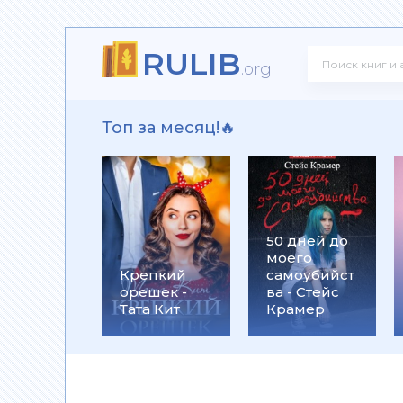
RULIB
! - Ольга Громыко
.org
Топ за месяц!🔥
рсон Петерсен
50 дней до
моего
 Макс Глебов
Крепкий
самоубийст
орешек -
ва - Стейс
Тата Кит
Крамер
гей Лукьяненко