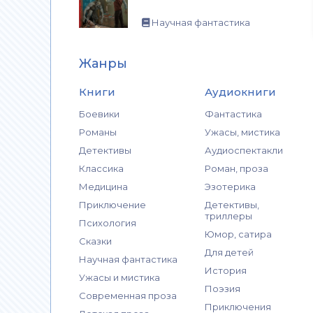
Научная фантастика
Жанры
Книги
Аудиокниги
Боевики
Фантастика
Романы
Ужасы, мистика
Детективы
Аудиоспектакли
Классика
Роман, проза
Медицина
Эзотерика
Приключение
Детективы,
триллеры
Психология
Юмор, сатира
Сказки
Для детей
Научная фантастика
История
Ужасы и мистика
Поэзия
Современная проза
Приключения