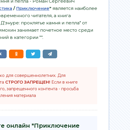
амня и пепла - Роман Сергеевич
стика
/
Приключение
"
является наиболее
временного читателя, а книга
'энуре: проклятье камня и пепла" от
имохин занимает почетное место среди
ий в категории "".
ько для совершеннолетних. Для
нта
СТРОГО ЗАПРЕЩЕН!
Если в книге
го, запрещенного контента - просьба
ления материала
иге онлайн "Приключение