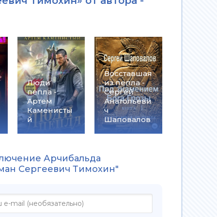
евич Тимохин» от автора -
Восставшая
Люди
из пепла -
пепла -
Сергей
Артем
Анатольеви
Каменисты
ч
й
Шаповалов
ключение Арчибальда
оман Сергеевич Тимохин"