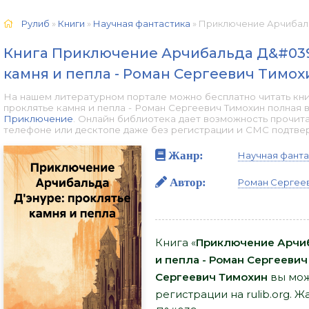
Рулиб
»
Книги
»
Научная фантастика
» Приключение Арчибальда Д'энуре: прок
Книга Приключение Арчибальда Д&#039
камня и пепла - Роман Сергеевич Тимох
На нашем литературном портале можно бесплатно читать кн
проклятье камня и пепла - Роман Сергеевич Тимохин полная 
Приключение
. Онлайн библиотека дает возможность прочита
телефоне или десктопе даже без регистрации и СМС подтверж
Жанр:
Научная фанта
Автор:
Роман Сергее
Книга «
Приключение Арчиб
и пепла - Роман Сергееви
Сергеевич Тимохин
вы мож
регистрации на rulib.org.