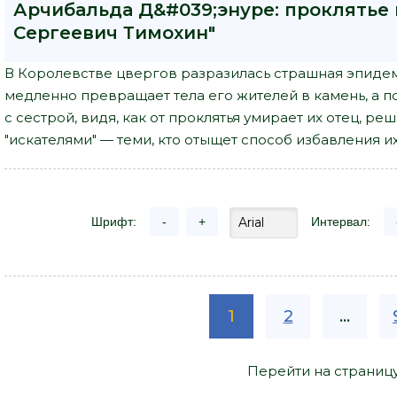
Арчибальда Д&#039;энуре: проклятье 
Сергеевич Тимохин"
В Королевстве цвергов разразилась страшная эпидеми
медленно превращает тела его жителей в камень, а по
с сестрой, видя, как от проклятья умирает их отец, р
"искателями" — теми, кто отыщет способ избавления их
Шрифт:
-
+
Интервал:
1
2
...
Перейти на страниц