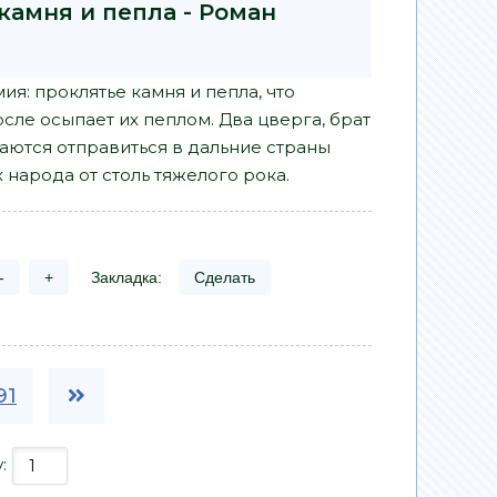
камня и пепла - Роман
я: проклятье камня и пепла, что
сле осыпает их пеплом. Два цверга, брат
ешаются отправиться в дальние страны
 народа от столь тяжелого рока.
-
+
Закладка:
Сделать
91
у: