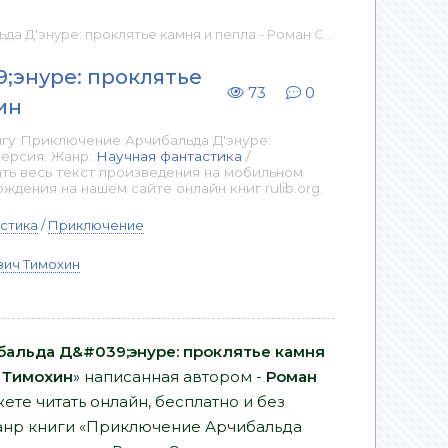
лятье камня и пепла - Роман Сергеевич Тимохин 📕 - Книга онлайн бесплатно
;энуре: проклятье
73
0
ин
игу Приключение Арчибальда Д'энуре:
версия. Жанр:
Научная фантастика
/
ть весь текст произведения на мобильном
дения на нашем сайте онлайн книг rulib.org.
стика
/
Приключение
вич Тимохин
альда Д&#039;энуре: проклятье камня
ч Тимохин
» написанная автором -
Роман
ете читать онлайн, бесплатно и без
 Жанр книги «Приключение Арчибальда