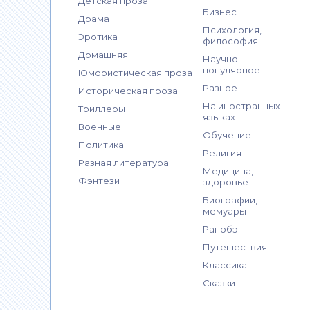
Детская проза
Бизнес
Драма
Психология,
Эротика
философия
Домашняя
Научно-
популярное
Юмористическая проза
Разное
Историческая проза
На иностранных
Триллеры
языках
Военные
Обучение
Политика
Религия
Разная литература
Медицина,
Фэнтези
здоровье
Биографии,
мемуары
Ранобэ
Путешествия
Классика
Сказки