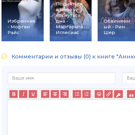
Подняться
в небо и
коснуться
Избранная
дна -
Обвиняем
- Морган
Маргарита
ый - Рин
Райс
Иглесиас
Шер
Комментарии и отзывы (0) к книге "Аннк