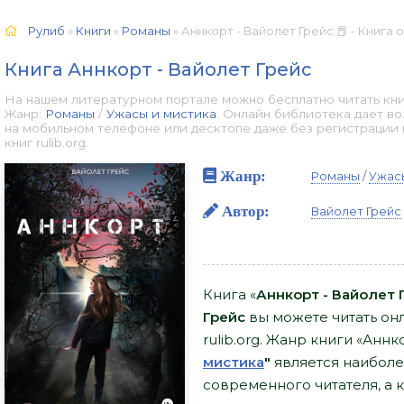
Рулиб
»
Книги
»
Романы
» Аннкорт - Вайолет Грейс 📕 - Книга
Книга Аннкорт - Вайолет Грейс
На нашем литературном портале можно бесплатно читать книг
Жанр:
Романы
/
Ужасы и мистика
. Онлайн библиотека дает в
на мобильном телефоне или десктопе даже без регистрации
книг rulib.org.
Жанр:
Романы
/
Ужасы
Автор:
Вайолет Грейс
Книга «
Аннкорт - Вайолет 
Грейс
вы можете читать онл
rulib.org. Жанр книги «Аннк
мистика
"
является наибол
современного читателя, а к