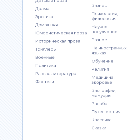
Детская проза
Бизнес
Драма
Психология,
Эротика
философия
Домашняя
Научно-
популярное
Юмористическая проза
Разное
Историческая проза
На иностранных
Триллеры
языках
Военные
Обучение
Политика
Религия
Разная литература
Медицина,
Фэнтези
здоровье
Биографии,
мемуары
Ранобэ
Путешествия
Классика
Сказки