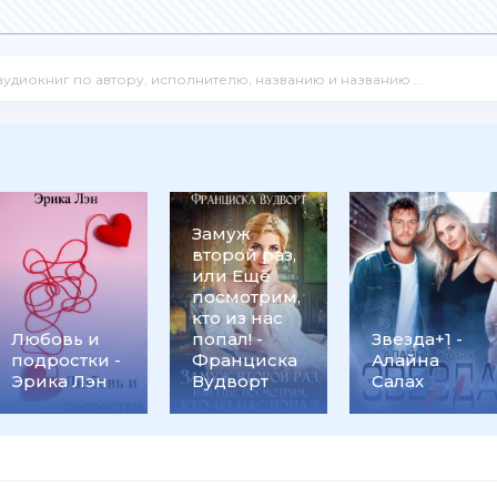
Замуж
второй раз,
или Ещё
посмотрим,
кто из нас
Любовь и
попал! -
Звезда+1 -
подростки -
Франциска
Алайна
Эрика Лэн
Вудворт
Салах