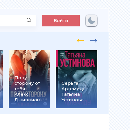
Войти
По ту
Встрети
сторону от
Серьга
на
тебя -
Артемиды -
Кассанд
Алекс
Татьяна
- Ольга
Джиллиан
Устинова
Громыко