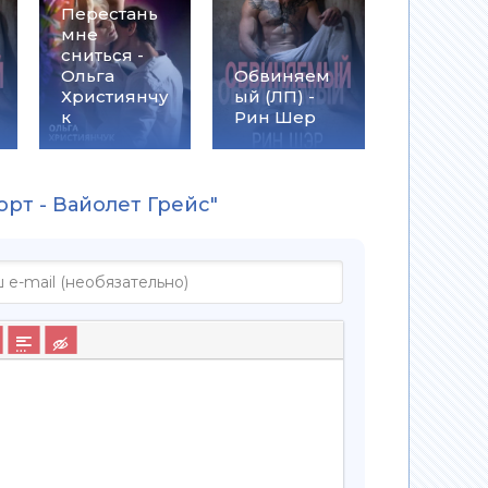
Перестань
мне
сниться -
Ольга
Обвиняем
Християнчу
ый (ЛП) -
к
Рин Шер
орт - Вайолет Грейс"