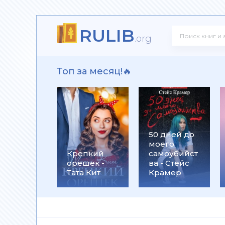
RULIB
ит
.org
Топ за месяц!🔥
рика Лэн
50 дней до
моего
Крепкий
самоубийст
орешек -
ва - Стейс
Тата Кит
Крамер
 Алекс Джиллиан