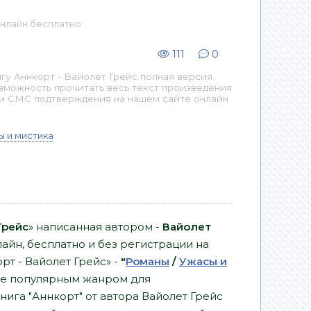
 онлайн бесплатно
111
0
у Аннкорт - Вайолет Грейс полная версия.
озможность прочитать весь текст произведения
 и СМС подтверждения на нашем сайте онлайн
 и мистика
Грейс
» написанная автором -
Вайолет
айн, бесплатно и без регистрации на
орт - Вайолет Грейс» -
"
Романы
/
Ужасы и
ее популярным жанром для
нига "Аннкорт" от автора Вайолет Грейс