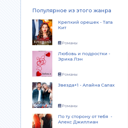
Популярное из этого жанра
Крепкий орешек - Тата
Кит
Романы
Любовь и подростки -
Эрика Лэн
Романы
Звезда+1 - Алайна Салах
Романы
По ту сторону от тебя -
Алекс Джиллиан