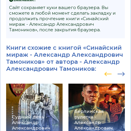
Сайт сохраняет куки вашего браузера. Вы
сможете в любой момент сделать закладку и
продолжить прочтение книги «Синайский
мираж - Александр Александрович
Тамоников», после закрытия браузера.
Книги схожие с книгой «Синайский
мираж - Александр Александрович
Тамоников» от автора -
Александр
Александрович Тамоников
:
Берлинская
Судный день -
рулетка -
Александр
Александр
Александрович
Александрович