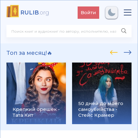
RULIB
.org
Войти
Топ за месяц!🔥
50 дней до моего
Крепкий орешек -
самоубийства -
Тата Кит
Стейс Крамер