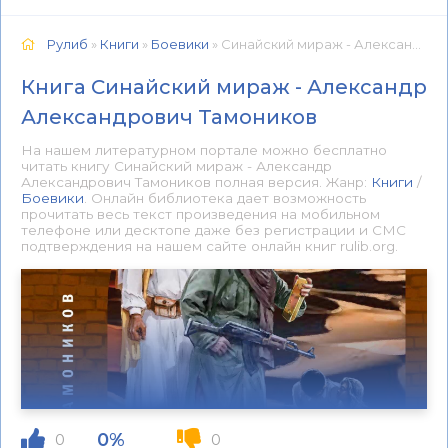
Рулиб
»
Книги
»
Боевики
» Синайский мираж - Александр Александрович Тамоников 📕 - Книга онлайн бесплатно
Книга Синайский мираж - Александр
Александрович Тамоников
На нашем литературном портале можно бесплатно
читать книгу Синайский мираж - Александр
Александрович Тамоников полная версия. Жанр:
Книги
/
Боевики
. Онлайн библиотека дает возможность
прочитать весь текст произведения на мобильном
телефоне или десктопе даже без регистрации и СМС
подтверждения на нашем сайте онлайн книг rulib.org.
0%
0
0