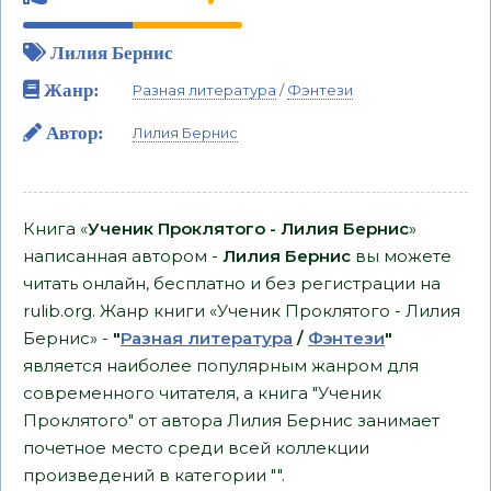
Лилия Бернис
Жанр:
Разная литература
/
Фэнтези
Автор:
Лилия Бернис
Книга «
Ученик Проклятого - Лилия Бернис
»
написанная автором -
Лилия Бернис
вы можете
читать онлайн, бесплатно и без регистрации на
rulib.org. Жанр книги «Ученик Проклятого - Лилия
Бернис» -
"
Разная литература
/
Фэнтези
"
является наиболее популярным жанром для
современного читателя, а книга "Ученик
Проклятого" от автора Лилия Бернис занимает
почетное место среди всей коллекции
произведений в категории "".