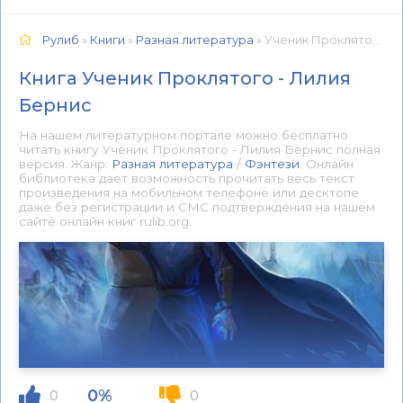
Рулиб
»
Книги
»
Разная литература
» Ученик Проклятого - Лилия Бернис 📕 - Книга онлайн бесплатно
Книга Ученик Проклятого - Лилия
Бернис
На нашем литературном портале можно бесплатно
читать книгу Ученик Проклятого - Лилия Бернис полная
версия. Жанр:
Разная литература
/
Фэнтези
. Онлайн
библиотека дает возможность прочитать весь текст
произведения на мобильном телефоне или десктопе
даже без регистрации и СМС подтверждения на нашем
сайте онлайн книг rulib.org.
0%
0
0