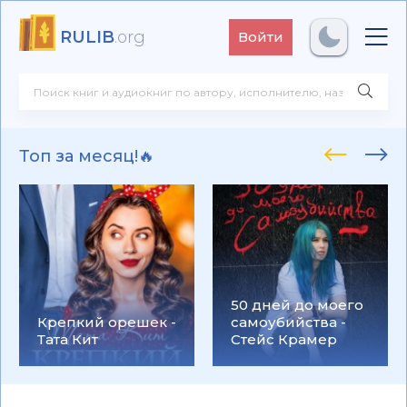
RULIB
.org
Войти
Топ за месяц!🔥
50 дней до моего
Крепкий орешек -
самоубийства -
Тата Кит
Стейс Крамер