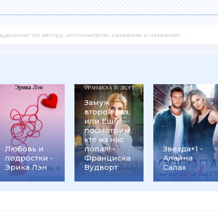
Замуж
второй раз,
или Ещё
посмотрим,
кто из нас
ьев
Любовь и
попал! -
Звезда+1 -
подростки -
Франциска
Алайна
Эрика Лэн
Вудворт
Салах