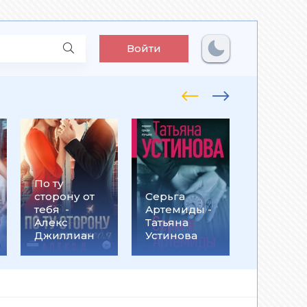
Войти
По ту
Встрети
сторону от
Серьга
на
тебя -
Артемиды -
Кассанд
Алекс
Татьяна
- Ольга
Джиллиан
Устинова
Громыко