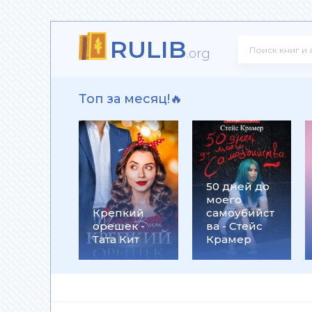
RULIB
ндр Донских
.org
Топ за месяц!🔥
ать - Сергей Михеенков
50 дней до
моего
оспоминание о надежде - Андрей Николаевич Григор
Крепкий
самоубийст
орешек -
ва - Стейс
Тата Кит
Крамер