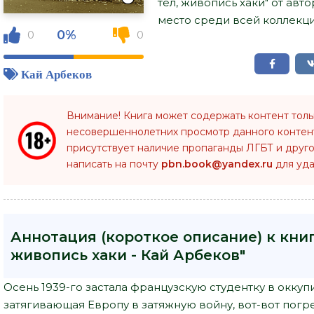
тел, живопись хаки" от ав
место среди всей коллекци
0%
0
0
Кай Арбеков
Внимание! Книга может содержать контент тол
несовершеннолетних просмотр данного конте
присутствует наличие пропаганды ЛГБТ и друго
написать на почту
pbn.book@yandex.ru
для уда
Аннотация (короткое описание) к книг
живопись хаки - Кай Арбеков"
Осень 1939-го застала французскую студентку в окку
затягивающая Европу в затяжную войну, вот-вот погр