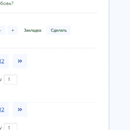
юбовь?
-
+
Закладка:
Сделать
12
у:
12
у: