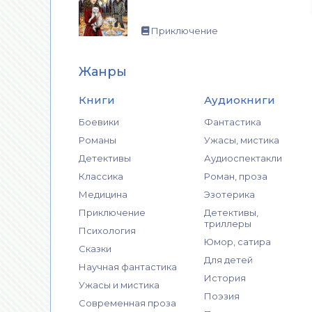
Приключение
Жанры
Книги
Аудиокниги
Боевики
Фантастика
Романы
Ужасы, мистика
Детективы
Аудиоспектакли
Классика
Роман, проза
Медицина
Эзотерика
Приключение
Детективы,
триллеры
Психология
Юмор, сатира
Сказки
Для детей
Научная фантастика
История
Ужасы и мистика
Поэзия
Современная проза