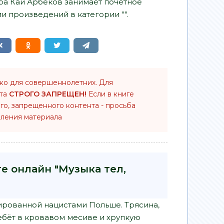
тора Кай Арбеков занимает почетное
и произведений в категории "".
ько для совершеннолетних. Для
нта
СТРОГО ЗАПРЕЩЕН!
Если в книге
го, запрещенного контента - просьба
ления материала
е онлайн "Музыка тел,
пированной нацистами Польше. Трясина,
ебёт в кровавом месиве и хрупкую