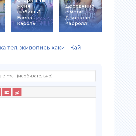
Спорим, ты
меня
Деревянно
любишь? -
е море -
Елена
Джонатан
Кароль
Кэрролл
а тел, живопись хаки - Кай