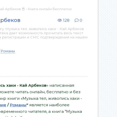
Кай Арбеков 📕 - Книга онлайн бесплатно
Арбеков
128
0
гу Музыка тел, живопись хаки - Кай Арбеков
тека дает возможность прочитать весь текст
з регистрации и СМС подтверждения на нашем
/
Романы
сь хаки - Кай Арбеков
» написанная
ожете читать онлайн, бесплатно и без
Жанр книги «Музыка тел, живопись хаки -
ние
/
Романы
"
является наиболее
временного читателя, а книга "Музыка