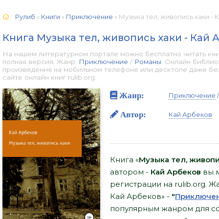
Рулиб
»
Книги
»
Приключение
» Музыка тел, живопись хаки - 
Книга Музыка тел, живопись хаки - Кай 
На нашем литературном портале можно бесплатно читать кни
полная версия. Жанр:
Приключение
/
Романы
. Онлайн библио
произведения на мобильном телефоне или десктопе даже бе
сайте онлайн книг rulib.org.
Жанр:
Приключение
Автор:
Кай Арбеков
Книга «
Музыка тел, живопи
автором -
Кай Арбеков
вы м
регистрации на rulib.org. 
Кай Арбеков» -
"
Приключе
популярным жанром для со