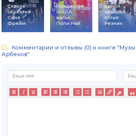
Двое под
Сквозь
Рождестве
одной
объектив -
нский
крышей -
Соня
вальс -
Юлия
Фрейм
Поли Рай
Резник
Комментарии и отзывы (0) к книге "Музык
Арбеков"