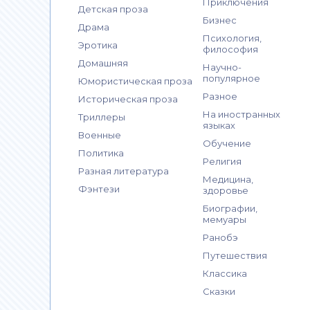
Приключения
Детская проза
Бизнес
Драма
Психология,
Эротика
философия
Домашняя
Научно-
популярное
Юмористическая проза
Разное
Историческая проза
На иностранных
Триллеры
языках
Военные
Обучение
Политика
Религия
Разная литература
Медицина,
Фэнтези
здоровье
Биографии,
мемуары
Ранобэ
Путешествия
Классика
Сказки