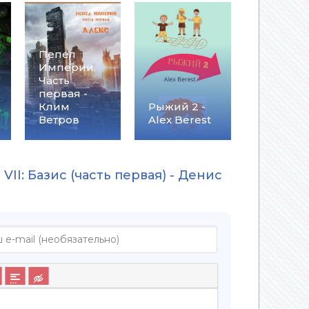
Пепел
Империи.
Часть
первая -
Клим
Рыжий 2 -
Ветров
Alex Berest
VII: Базис (часть первая) - Денис