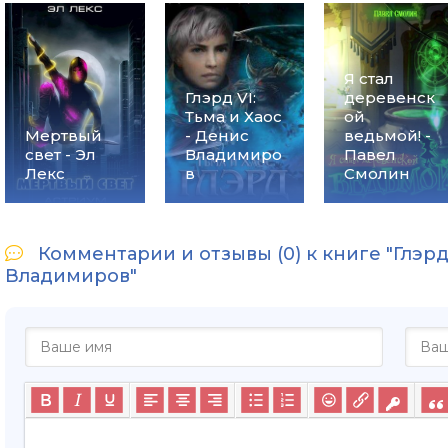
Я стал
Глэрд VI:
деревенск
Тьма и Хаос
ой
Мертвый
- Денис
ведьмой! -
свет - Эл
Владимиро
Павел
Лекс
в
Смолин
Комментарии и отзывы (0) к книге "Глэрд 
Владимиров"