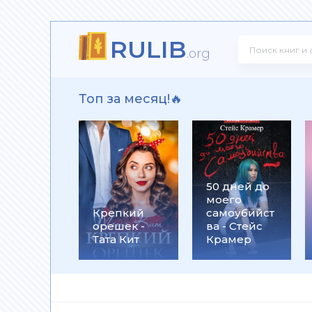
RULIB
! - Ольга Громыко
.org
Топ за месяц!🔥
рсон Петерсен
50 дней до
моего
 Макс Глебов
Крепкий
самоубийст
орешек -
ва - Стейс
Тата Кит
Крамер
гей Лукьяненко