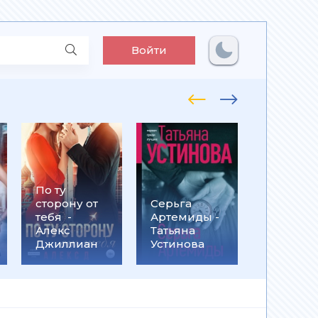
Войти
По ту
Встрети
сторону от
Серьга
на
тебя -
Артемиды -
Кассанд
Алекс
Татьяна
- Ольга
Джиллиан
Устинова
Громыко