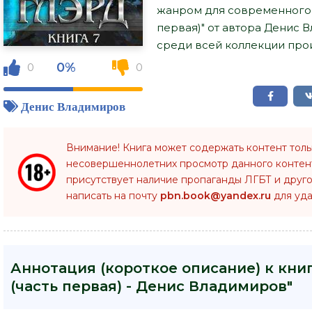
жанром для современного чи
первая)" от автора Денис 
среди всей коллекции прои
0%
0
0
Денис Владимиров
Внимание! Книга может содержать контент тол
несовершеннолетних просмотр данного конте
присутствует наличие пропаганды ЛГБТ и друго
написать на почту
pbn.book@yandex.ru
для уда
Аннотация (короткое описание) к книге
(часть первая) - Денис Владимиров"