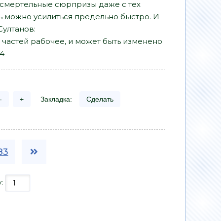
 смертельные сюрпризы даже с тех
сь можно усилиться предельно быстро. И
Султанов:
и и частей рабочее, и может быть изменено
24
-
+
Закладка:
Сделать
83
у: