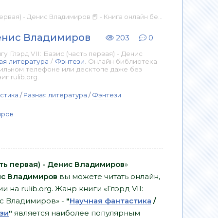
ервая) - Денис Владимиров 📕 - Книга онлайн бесплатно
 Денис Владимиров
203
0
 Глэрд VII: Базис (часть первая) - Денис
ая литература
/
Фэнтези
. Онлайн библиотека
бильном телефоне или десктопе даже без
 rulib.org.
стика
/
Разная литература
/
Фэнтези
иров
асть первая) - Денис Владимиров
»
с Владимиров
вы можете читать онлайн,
 на rulib.org. Жанр книги «Глэрд VII:
ис Владимиров» -
"
Научная фантастика
/
зи
"
является наиболее популярным