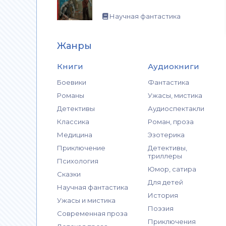
Научная фантастика
Жанры
Книги
Аудиокниги
Боевики
Фантастика
Романы
Ужасы, мистика
Детективы
Аудиоспектакли
Классика
Роман, проза
Медицина
Эзотерика
Приключение
Детективы,
триллеры
Психология
Юмор, сатира
Сказки
Для детей
Научная фантастика
История
Ужасы и мистика
Поэзия
Современная проза
Приключения