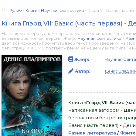
Рулиб
»
Книги
»
Научная фантастика
» Глэрд VII: Базис (часть п
Книга Глэрд VII: Базис (часть первая) -
На нашем литературном портале можно бесплатно читать книгу
Владимиров полная версия. Жанр:
Научная фантастика
/
Разн
дает возможность прочитать весь текст произведения на мо
регистрации и СМС подтверждения на нашем сайте онлайн книг
Жанр:
Научная фанта
Автор:
Денис Владим
Книга «
Глэрд VII: Базис (ч
написанная автором -
Дени
бесплатно и без регистрации
Базис (часть первая) - Ден
Разная литература
/
Фэнте