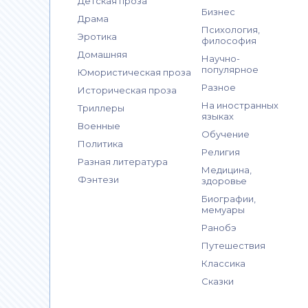
Детская проза
Бизнес
Драма
Психология,
Эротика
философия
Домашняя
Научно-
популярное
Юмористическая проза
Разное
Историческая проза
На иностранных
Триллеры
языках
Военные
Обучение
Политика
Религия
Разная литература
Медицина,
Фэнтези
здоровье
Биографии,
мемуары
Ранобэ
Путешествия
Классика
Сказки