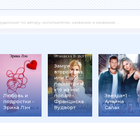
Замуж
второй раз,
или Ещё
посмотрим,
кто из нас
Любовь и
попал! -
Звезда+1 -
подростки -
Франциска
Алайна
Эрика Лэн
Вудворт
Салах