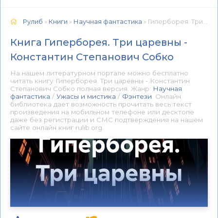
Рулиб
»
Книги
»
Научная фантастика
» Гиперборея. Три царевны - Константин Степанович Собко 📕 - Книга онлайн бесплатно
Книга Гиперборея. Три царевны -
Константин Степанович Собко
На нашем литературном портале можно бесплатно
читать книгу Гиперборея. Три царевны - Константин
Степанович Собко полная версия. Жанр:
Научная
фантастика
/
Ужасы и мистика
/
Фэнтези
. Онлайн
библиотека дает возможность прочитать весь текст
произведения на мобильном телефоне или десктопе
даже без регистрации и СМС подтверждения на нашем
сайте онлайн книг rulib.org.