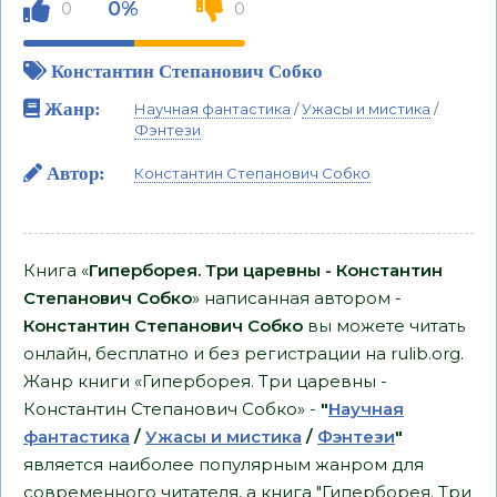
0%
0
0
Константин Степанович Собко
Жанр:
Научная фантастика
/
Ужасы и мистика
/
Фэнтези
Автор:
Константин Степанович Собко
Книга «
Гиперборея. Три царевны - Константин
Степанович Собко
» написанная автором -
Константин Степанович Собко
вы можете читать
онлайн, бесплатно и без регистрации на rulib.org.
Жанр книги «Гиперборея. Три царевны -
Константин Степанович Собко» -
"
Научная
фантастика
/
Ужасы и мистика
/
Фэнтези
"
является наиболее популярным жанром для
современного читателя, а книга "Гиперборея. Три