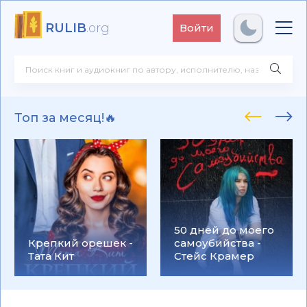
RULIB
.org
Войти
Топ за месяц!🔥
50 дней до моего
Крепкий орешек -
самоубийства -
Тата Кит
Стейс Крамер