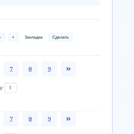
-
+
Закладка:
Сделать
7
8
9
у:
7
8
9