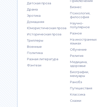
Приключения
Детская проза
Бизнес
Драма
Психология,
Эротика
философия
Домашняя
Научно-
популярное
Юмористическая проза
Разное
Историческая проза
На иностранных
Триллеры
языках
Военные
Обучение
Политика
Религия
Разная литература
Медицина,
Фэнтези
здоровье
Биографии,
мемуары
Ранобэ
Путешествия
Классика
Сказки