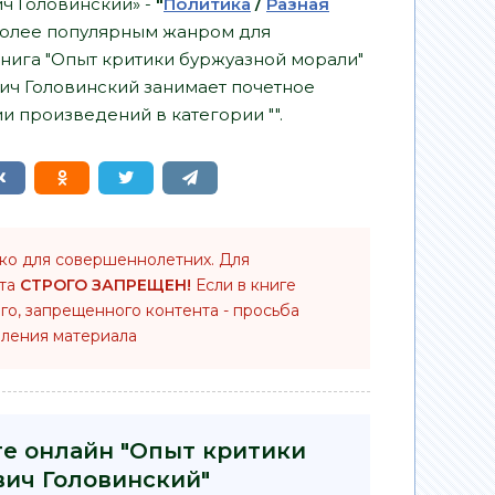
ч Головинский» -
"
Политика
/
Разная
более популярным жанром для
книга "Опыт критики буржуазной морали"
ич Головинский занимает почетное
и произведений в категории "".
ько для совершеннолетних. Для
нта
СТРОГО ЗАПРЕЩЕН!
Если в книге
го, запрещенного контента - просьба
ления материала
ге онлайн "Опыт критики
вич Головинский"