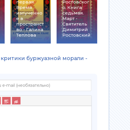
первая.
Ростовског
Время
о. Книга
излученно
седьмая.
е в
Март -
пространст
Святитель
во - Галина
Димитрий
Теплова
Ростовский
 критики буржуазной морали -