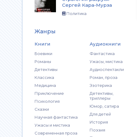
Сергей Кара-Мурза
Политика
Жанры
Книги
Аудиокниги
Боевики
Фантастика
Романы
Ужасы, мистика
Детективы
Аудиоспектакли
Классика
Роман, проза
Медицина
Эзотерика
Приключение
Детективы,
триллеры
Психология
Юмор, сатира
Сказки
Для детей
Научная фантастика
История
Ужасы и мистика
Поэзия
Современная проза