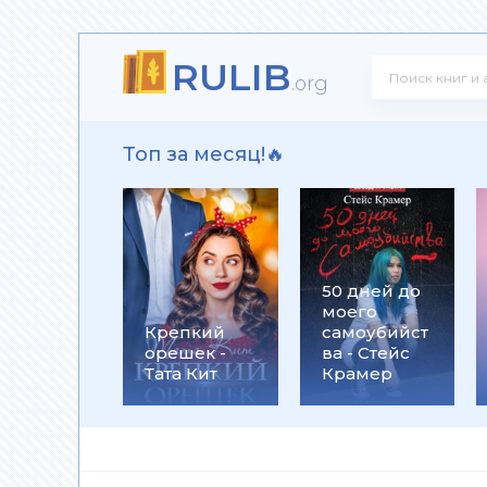
RULIB
 Климов
.org
Топ за месяц!🔥
ерт Уэллс
50 дней до
моего
ир Бушин
Крепкий
самоубийст
орешек -
ва - Стейс
Тата Кит
Крамер
ся. Стратегия разрухи - Сергей Кара-Мурза