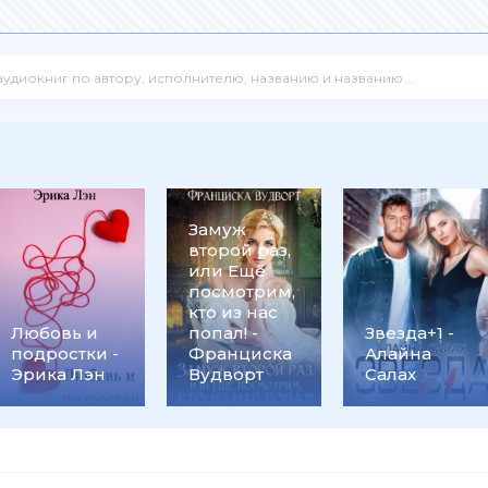
Замуж
второй раз,
или Ещё
посмотрим,
кто из нас
Любовь и
попал! -
Звезда+1 -
подростки -
Франциска
Алайна
Эрика Лэн
Вудворт
Салах