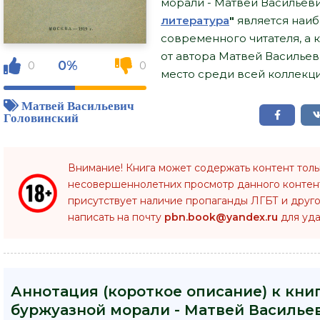
морали - Матвей Васильеви
литература
"
является наи
современного читателя, а 
от автора Матвей Васильев
0%
0
0
место среди всей коллекци
Матвей Васильевич
Головинский
Внимание! Книга может содержать контент тол
несовершеннолетних просмотр данного конте
присутствует наличие пропаганды ЛГБТ и друго
написать на почту
pbn.book@yandex.ru
для уда
Аннотация (короткое описание) к кни
буржуазной морали - Матвей Василье