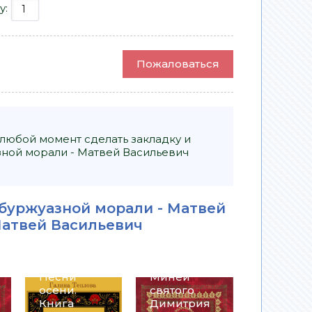
у:
Пожаловаться
 любой момент сделать закладку и
зной морали - Матвей Васильевич
Жития
святых на
русском
 буржуазной морали - Матвей
языке,
атвей Васильевич
изложенны
Я говорю
е по
на русском
руководств
языке.
у Четьих-
Песни
Миней
осени.
святого
Книга
Димитрия