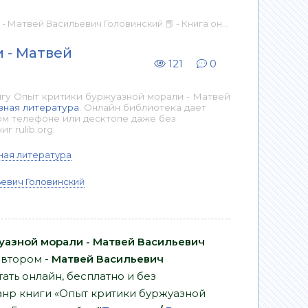
ей Васильевич Головинский 📕 - Книга онлайн бесплатно
 - Матвей
121
0
игу Опыт критики буржуазной морали - Матвей
зная литература
. Онлайн библиотека дает
ом телефоне или десктопе даже без
 rulib.org.
ная литература
евич Головинский
уазной морали - Матвей Васильевич
автором -
Матвей Васильевич
ать онлайн, бесплатно и без
Жанр книги «Опыт критики буржуазной