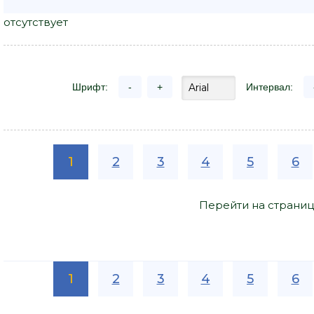
отсутствует
Шрифт:
-
+
Интервал:
1
2
3
4
5
6
Перейти на страниц
1
2
3
4
5
6