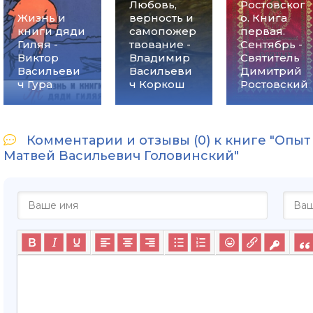
Любовь,
Ростовског
Жизнь и
верность и
о. Книга
книги дяди
самопожер
первая.
Гиляя -
твование -
Сентябрь -
Виктор
Владимир
Святитель
Васильеви
Васильеви
Димитрий
ч Гура
ч Коркош
Ростовский
Комментарии и отзывы (0) к книге "Опыт
Матвей Васильевич Головинский"