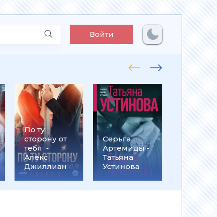
Войти
По ту
Встрети
сторону от
Серьга
на
тебя -
Артемиды -
Кассанд
Алекс
Татьяна
- Ольга
Джиллиан
Устинова
Громыко