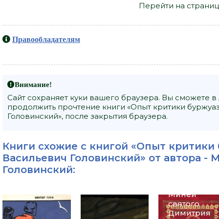
Перейти на страниц
Правообладателям
Внимание!
Сайт сохраняет куки вашего браузера. Вы сможете в
продолжить прочтение книги «Опыт критики буржуа
Головинский», после закрытия браузера.
Жития
святых на
русском
Книги схожие с книгой «Опыт критики
языке,
Васильевич Головинский» от автора -
М
изложенны
е по
Головинский
:
руководств
у Четьих-
Миней
святого
Димитрия