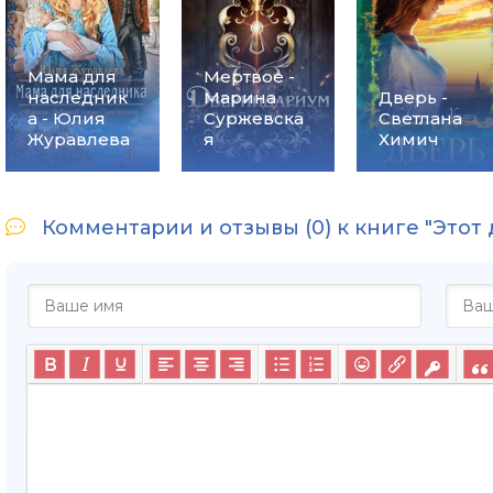
Мама для
Мертвое -
наследник
Марина
Дверь -
а - Юлия
Суржевска
Светлана
Журавлева
я
Химич
Комментарии и отзывы (0) к книге "Этот