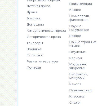
Приключения
Детская проза
Бизнес
Драма
Психология,
Эротика
философия
Домашняя
Научно-
популярное
Юмористическая проза
Разное
Историческая проза
На иностранных
Триллеры
языках
Военные
Обучение
Политика
Религия
Разная литература
Медицина,
Фэнтези
здоровье
Биографии,
мемуары
Ранобэ
Путешествия
Классика
Сказки