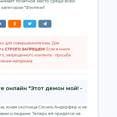
нимает почетное место среди всей
категории "Фэнтези".
ько для совершеннолетних. Для
нта
СТРОГО ЗАПРЕЩЕН!
Если в книге
го, запрещенного контента - просьба
ления материала
е онлайн "Этот демон мой! -
на, юная охотница Сесиль Андерфер и не
нами и людьми. Теперь ей придется не