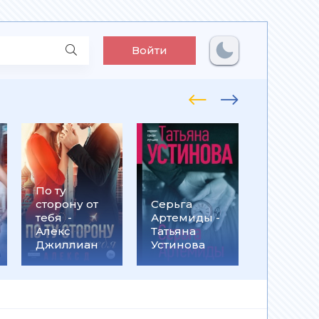
Войти
По ту
Встрети
сторону от
Серьга
на
тебя -
Артемиды -
Кассанд
Алекс
Татьяна
- Ольга
Джиллиан
Устинова
Громыко