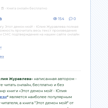
 📕 - Книга онлайн бесплатно
а
154
0
гу Этот демон мой! - Юлия Журавлева полная
можность прочитать весь текст произведения
 и СМС подтверждения на нашем сайте онлайн
и
ва
 Юлия Журавлева
» написанная автором -
 читать онлайн, бесплатно и без
Жанр книги «Этот демон мой! - Юлия
ези
"
является наиболее популярным
тателя, а книга "Этот демон мой!" от