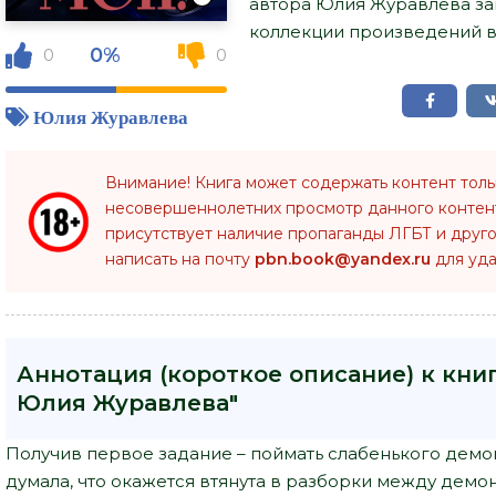
автора Юлия Журавлева за
коллекции произведений в 
0%
0
0
Юлия Журавлева
Внимание! Книга может содержать контент тол
несовершеннолетних просмотр данного конте
присутствует наличие пропаганды ЛГБТ и друго
написать на почту
pbn.book@yandex.ru
для уда
Аннотация (короткое описание) к книг
Юлия Журавлева"
Получив первое задание – поймать слабенького демо
думала, что окажется втянута в разборки между демо