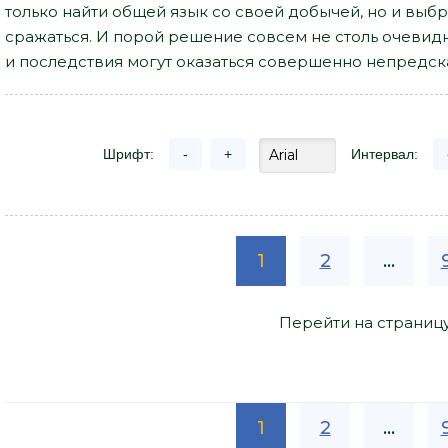
только найти общей язык со своей добычей, но и выбрат
сражаться. И порой решение совсем не столь очевидно
и последствия могут оказаться совершенно непредс
Шрифт:
-
+
Интервал:
1
2
...
Перейти на страниц
1
2
...