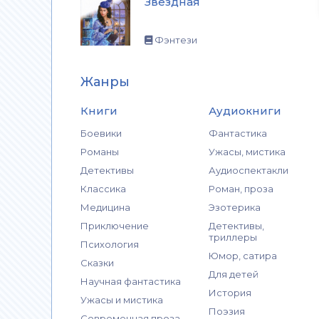
Звездная
Фэнтези
Жанры
Книги
Аудиокниги
Боевики
Фантастика
Романы
Ужасы, мистика
Детективы
Аудиоспектакли
Классика
Роман, проза
Медицина
Эзотерика
Приключение
Детективы,
триллеры
Психология
Юмор, сатира
Сказки
Для детей
Научная фантастика
История
Ужасы и мистика
Поэзия
Современная проза