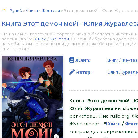
Рулиб
»
Книги
»
Фэнтези
» Этот демон мой! - Юлия Журавлева
Книга Этот демон мой! - Юлия Журавлев
На нашем литературном портале можно бесплатно читать кни
версия. Жанр:
Книги
/
Фэнтези
. Онлайн библиотека дает воз
на мобильном телефоне или десктопе даже без регистрации
книг rulib.org.
Жанр:
Книги
/
Фэнтез
Автор:
Юлия Журавле
Книга «
Этот демон мой! -
Юлия Журавлева
вы можете
регистрации на rulib.org. 
Журавлева» -
"
Книги
/
Фэнт
жанром для современного чи