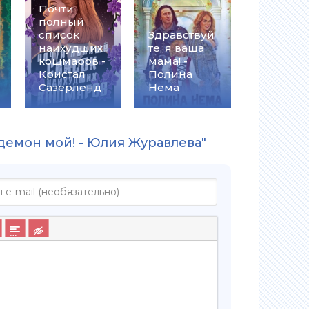
Почти
полный
список
Здравствуй
наихудших
те, я ваша
кошмаров -
мама! -
Кристал
Полина
Сазерленд
Нема
 демон мой! - Юлия Журавлева"