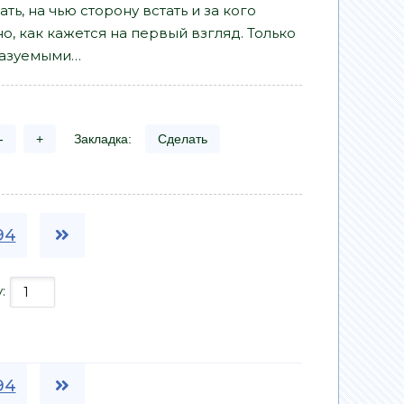
ь, на чью сторону встать и за кого
, как кажется на первый взгляд. Только
казуемыми…
-
+
Закладка:
Сделать
94
у:
94