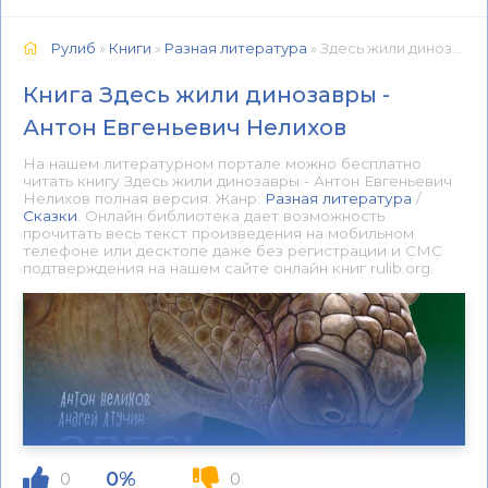
Рулиб
»
Книги
»
Разная литература
» Здесь жили динозавры - Антон Евгеньевич Нелихов 📕 - Книга онлайн бесплатно
Книга Здесь жили динозавры -
Антон Евгеньевич Нелихов
На нашем литературном портале можно бесплатно
читать книгу Здесь жили динозавры - Антон Евгеньевич
Нелихов полная версия. Жанр:
Разная литература
/
Сказки
. Онлайн библиотека дает возможность
прочитать весь текст произведения на мобильном
телефоне или десктопе даже без регистрации и СМС
подтверждения на нашем сайте онлайн книг rulib.org.
0%
0
0