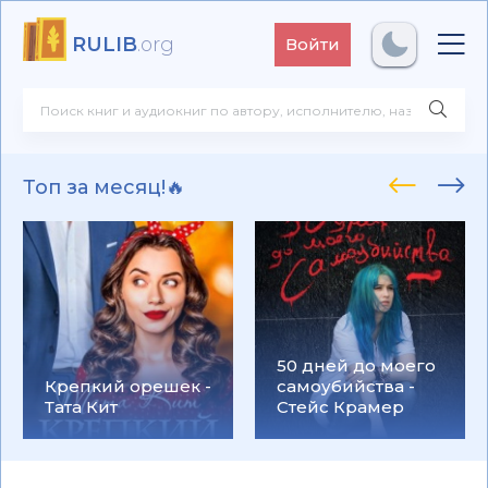
RULIB
.org
Войти
Топ за месяц!🔥
50 дней до моего
Крепкий орешек -
самоубийства -
Тата Кит
Стейс Крамер