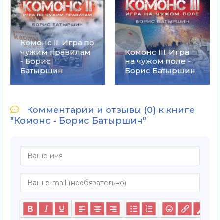
Комонс II. Игра по
чужим правилам
Комонс III. Игра
- Борис
на чужом поле -
Батыршин
Борис Батыршин
Комментарии и отзывы (0) к книге
"Комонс - Борис Батыршин"