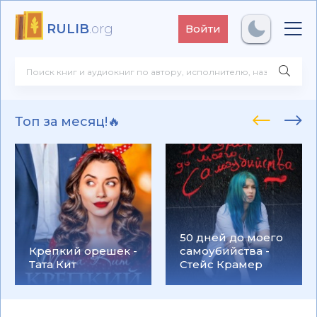
RULIB
.org
Войти
Топ за месяц!🔥
50 дней до моего
Крепкий орешек -
самоубийства -
Тата Кит
Стейс Крамер