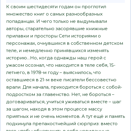
К своим шестидесяти годам он проглотил
множество книг о самых разнообразных
попаданцах. И чего только не выдумывали
авторы, старательно засорявшие книжные
прилавки и просторы Сети историями о
персонажах, очнувшихся в собственном детском
теле, и немедленно принявшихся изменять
историю…Но, когда однажды наш герой с
ужасом осознал, что находится в теле себя, 15-
летнего, в 1978-м году – выяснилось, что
оставшиеся в 21-м веке писатели бессовестно
врали. Для начала, приходится бороться с собой-
подростком за главенство. Нет, не бороться –
договариваться, учиться уживаться вместе – шаг
за шагом, находя в этом процессе массу
приятных и не очень моментов. А тут ещё и память
подкинула препакостнейший сюрприз: вместо
того, чтобы обнаружить в себе невиданные