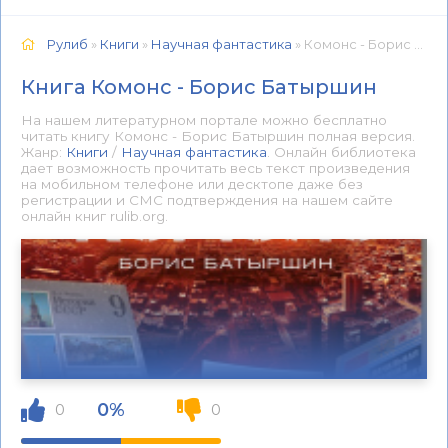
Рулиб
»
Книги
»
Научная фантастика
» Комонс - Борис Батыршин 📕 - Книга онлайн бесплатно
Книга Комонс - Борис Батыршин
На нашем литературном портале можно бесплатно
читать книгу Комонс - Борис Батыршин полная версия.
Жанр:
Книги
/
Научная фантастика
. Онлайн библиотека
дает возможность прочитать весь текст произведения
на мобильном телефоне или десктопе даже без
регистрации и СМС подтверждения на нашем сайте
онлайн книг rulib.org.
0%
0
0