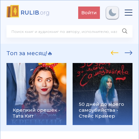
RULIB
.org
Войти
Топ за месяц!🔥
50 дней до моего
Крепкий орешек -
самоубийства -
Тата Кит
Стейс Крамер