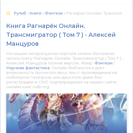
Рулиб
»
Книги
»
Фэнтези
» Рагнарёк Онлайн. Трансмигратор ( Том 7 ) - Алексей Манцуров 📕 - Книга онлайн бесплатно
Книга Рагнарёк Онлайн.
Трансмигратор ( Том 7 ) - Алексей
Манцуров
На нашем литературном портале можно бесплатно
читать книгу Рагнарёк Онлайн. Трансмигратор ( Том 7 ) -
Алексей Манцуров полная версия. Жанр:
Фэнтези
/
Научная фантастика
. Онлайн библиотека дает
возможность прочитать весь текст произведения на
мобильном телефоне или десктопе даже без
регистрации и СМС подтверждения на нашем сайте
онлайн книг rulib.org.