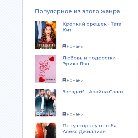
Популярное из этого жанра
Крепкий орешек - Тата
Кит
Романы
Любовь и подростки -
Эрика Лэн
Романы
Звезда+1 - Алайна Салах
Романы
По ту сторону от тебя -
Алекс Джиллиан