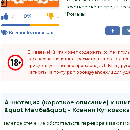
почетное место среди все
"Романы".
0%
0
0
Ксения Кутковская
Внимание! Книга может содержать контент тол
несовершеннолетних просмотр данного конте
присутствует наличие пропаганды ЛГБТ и друго
написать на почту
pbn.book@yandex.ru
для уда
Аннотация (короткое описание) к кни
&quot;Мамба&quot; - Ксения Кутковска
Нелепое стечение обстоятельств переворачивают мою