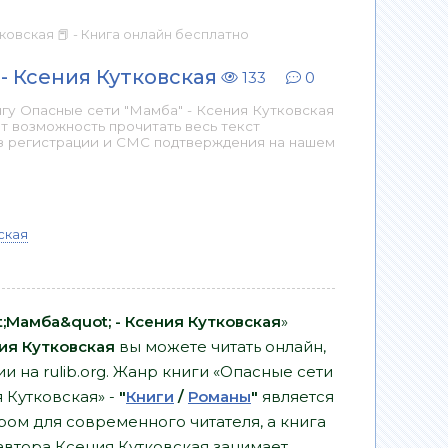
ковская 📕 - Книга онлайн бесплатно
- Ксения Кутковская
133
0
гу Опасные сети "Мамба" - Ксения Кутковская
т возможность прочитать весь текст
з регистрации и СМС подтверждения на нашем
ская
;Мамба&quot; - Ксения Кутковская
»
ия Кутковская
вы можете читать онлайн,
и на rulib.org. Жанр книги «Опасные сети
 Кутковская» -
"
Книги
/
Романы
"
является
ом для современного читателя, а книга
 автора Ксения Кутковская занимает