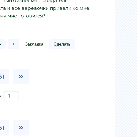
стный бизнесмен, создатель
а и все веревочки привели ко мне.
ему мне готовится?
-
+
Закладка:
Сделать
31
у:
31