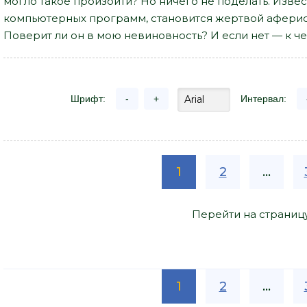
могло такое произойти? Но ничего не поделать. Изве
компьютерных программ, становится жертвой аферист
Поверит ли он в мою невиновность? И если нет — к ч
Шрифт:
-
+
Интервал:
1
2
...
Перейти на страниц
1
2
...