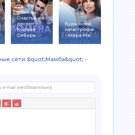
Измена.
Счастье на
десерт -
Будь моей,
Ксения
катастрофа!
Сибирь
- Мира Ми
ные сети &quot;Мамба&quot; -