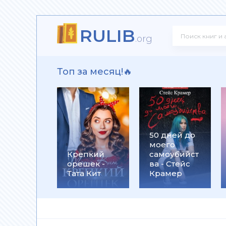
RULIB
ит
.org
Топ за месяц!🔥
рика Лэн
50 дней до
моего
Крепкий
самоубийст
орешек -
ва - Стейс
Тата Кит
Крамер
 Алекс Джиллиан