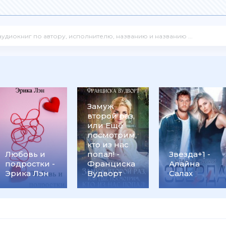
Замуж
второй раз,
или Ещё
посмотрим,
кто из нас
Любовь и
попал! -
Звезда+1 -
подростки -
Франциска
Алайна
Эрика Лэн
Вудворт
Салах