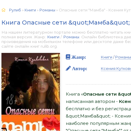
Рулиб
»
Книги
»
Романы
» Опасные сети "Мамба" - Ксения Кут
Книга Опасные сети &quot;Мамба&quot; 
На нашем литературном портале можно бесплатно читать кни
полная версия. Жанр:
Книги
/
Романы
. Онлайн библиотека дае
произведения на мобильном телефоне или десктопе даже бе
сайте онлайн книг rulib.org.
Жанр:
Книги
/
Романы
Автор:
Ксения Кутков
Книга «
Опасные сети &quot
написанная автором -
Ксен
бесплатно и без регистраци
&quot;Мамба&quot; - Ксения
наиболее популярным жанр
"Опасные сети "Мамба"" от