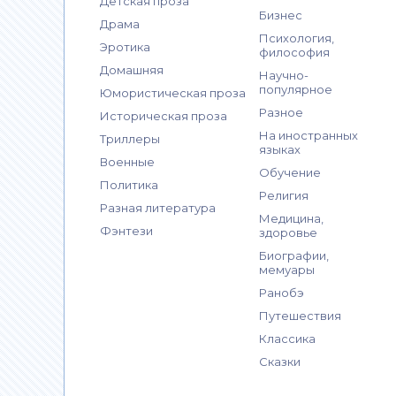
Детская проза
Бизнес
Драма
Психология,
Эротика
философия
Домашняя
Научно-
популярное
Юмористическая проза
Разное
Историческая проза
На иностранных
Триллеры
языках
Военные
Обучение
Политика
Религия
Разная литература
Медицина,
Фэнтези
здоровье
Биографии,
мемуары
Ранобэ
Путешествия
Классика
Сказки