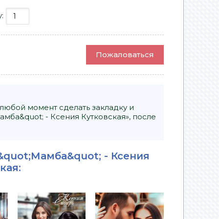
у:
Пожаловаться
 любой момент сделать закладку и
мба&quot; - Ксения Кутковская», после
&quot;Мамба&quot; - Ксения
ская
: