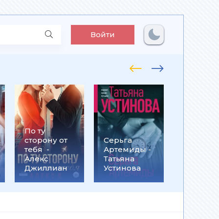
Войти
По ту
Встрети
сторону от
Серьга
на
тебя -
Артемиды -
Кассанд
Алекс
Татьяна
- Ольга
Джиллиан
Устинова
Громыко