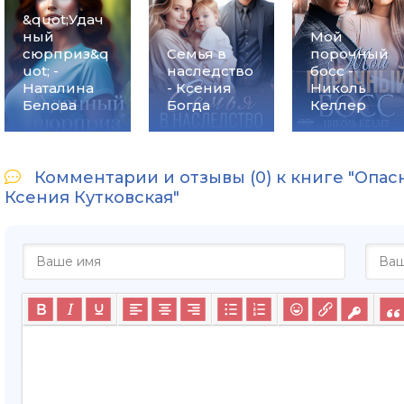
&quot;Удач
ный
Мой
сюрприз&q
Семья в
порочный
uot; -
наследство
босс -
Наталина
- Ксения
Николь
Белова
Богда
Келлер
Комментарии и отзывы (0) к книге "Опас
Ксения Кутковская"