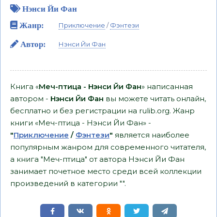
Нэнси Йи Фан
Жанр:
Приключение
/
Фэнтези
Автор:
Нэнси Йи Фан
Книга «
Меч-птица - Нэнси Йи Фан
» написанная
автором -
Нэнси Йи Фан
вы можете читать онлайн,
бесплатно и без регистрации на rulib.org. Жанр
книги «Меч-птица - Нэнси Йи Фан» -
"
Приключение
/
Фэнтези
"
является наиболее
популярным жанром для современного читателя,
а книга "Меч-птица" от автора Нэнси Йи Фан
занимает почетное место среди всей коллекции
произведений в категории "".