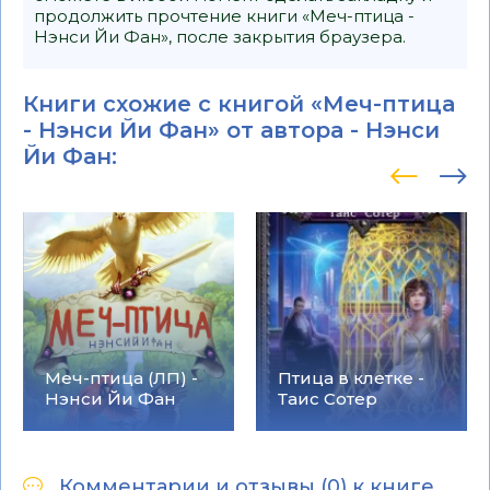
продолжить прочтение книги «Меч-птица -
Нэнси Йи Фан», после закрытия браузера.
Книги схожие с книгой «Меч-птица
- Нэнси Йи Фан» от автора -
Нэнси
Йи Фан
:
Меч-птица (ЛП) -
Птица в клетке -
Нэнси Йи Фан
Таис Сотер
Комментарии и отзывы (0) к книге