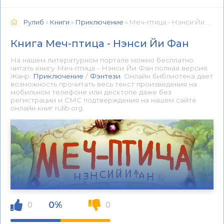
Рулиб
»
Книги
»
Приключение
» Меч-птица - Нэнси Йи Фан 📕 - Книга онлайн бесплатно
Книга Меч-птица - Нэнси Йи Фан
На нашем литературном портале можно бесплатно
читать книгу Меч-птица - Нэнси Йи Фан полная версия.
Жанр:
Приключение
/
Фэнтези
. Онлайн библиотека дает
возможность прочитать весь текст произведения на
мобильном телефоне или десктопе даже без
регистрации и СМС подтверждения на нашем сайте
онлайн книг rulib.org.
0%
0
0