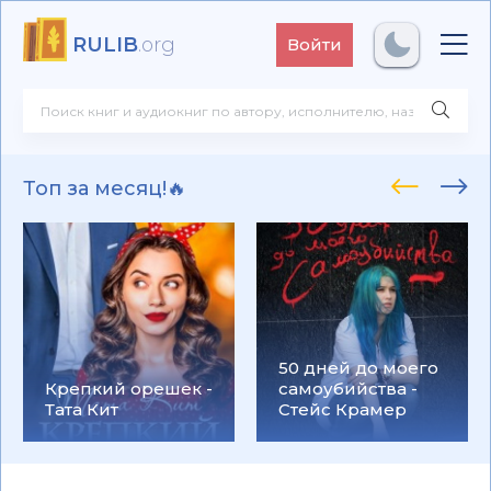
RULIB
.org
Войти
Топ за месяц!🔥
50 дней до моего
Крепкий орешек -
самоубийства -
Тата Кит
Стейс Крамер