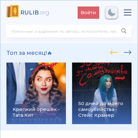
RULIB
.org
Войти
Топ за месяц!🔥
50 дней до моего
Крепкий орешек -
самоубийства -
Тата Кит
Стейс Крамер