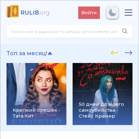
RULIB
.org
Войти
Топ за месяц!🔥
50 дней до моего
Крепкий орешек -
самоубийства -
Тата Кит
Стейс Крамер