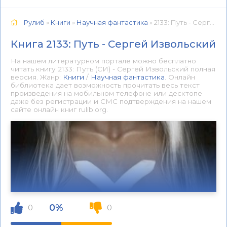
Рулиб
»
Книги
»
Научная фантастика
» 2133: Путь - Сергей Извольский 📕 - Книга онлайн бесплатно
Книга 2133: Путь - Сергей Извольский
На нашем литературном портале можно бесплатно
читать книгу 2133: Путь (СИ) - Сергей Извольский полная
версия. Жанр:
Книги
/
Научная фантастика
. Онлайн
библиотека дает возможность прочитать весь текст
произведения на мобильном телефоне или десктопе
даже без регистрации и СМС подтверждения на нашем
сайте онлайн книг rulib.org.
0%
0
0