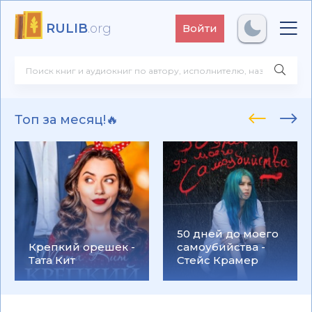
RULIB
.org
Войти
Топ за месяц!🔥
50 дней до моего
Крепкий орешек -
самоубийства -
Тата Кит
Стейс Крамер