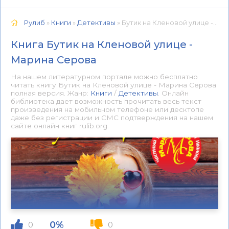
Рулиб
»
Книги
»
Детективы
» Бутик на Кленовой улице - Марина Серова 📕 - Книга онлайн бесплатно
Книга Бутик на Кленовой улице -
Марина Серова
На нашем литературном портале можно бесплатно
читать книгу Бутик на Кленовой улице - Марина Серова
полная версия. Жанр:
Книги
/
Детективы
. Онлайн
библиотека дает возможность прочитать весь текст
произведения на мобильном телефоне или десктопе
даже без регистрации и СМС подтверждения на нашем
сайте онлайн книг rulib.org.
0%
0
0