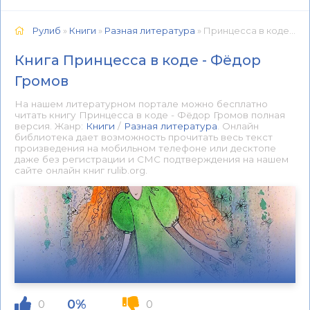
Рулиб
»
Книги
»
Разная литература
» Принцесса в коде - Фёдор Громов 📕 - Книга онлайн бесплатно
Книга Принцесса в коде - Фёдор
Громов
На нашем литературном портале можно бесплатно
читать книгу Принцесса в коде - Фёдор Громов полная
версия. Жанр:
Книги
/
Разная литература
. Онлайн
библиотека дает возможность прочитать весь текст
произведения на мобильном телефоне или десктопе
даже без регистрации и СМС подтверждения на нашем
сайте онлайн книг rulib.org.
0%
0
0