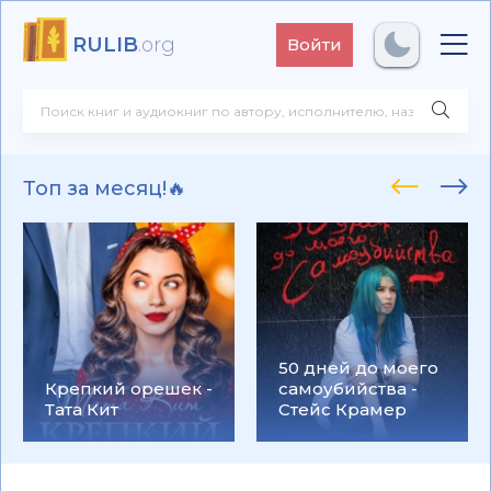
RULIB
.org
Войти
Топ за месяц!🔥
50 дней до моего
Крепкий орешек -
самоубийства -
Тата Кит
Стейс Крамер