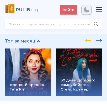
RULIB
.org
Войти
Топ за месяц!🔥
50 дней до моего
Крепкий орешек -
самоубийства -
Тата Кит
Стейс Крамер