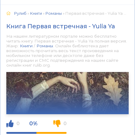
Рулиб
»
Книги
»
Романы
» Первая встречная - Yulia Ya 📕 - Книга онлайн бесплатно
Книга Первая встречная - Yulia Ya
На нашем литературном портале можно бесплатно
читать книгу Первая встречная - Yulia Ya полная версия.
Жанр:
Книги
/
Романы
. Онлайн библиотека дает
возможность прочитать весь текст произведения на
мобильном телефоне или десктопе даже без
регистрации и СМС подтверждения на нашем сайте
онлайн книг rulib.org.
0%
0
0