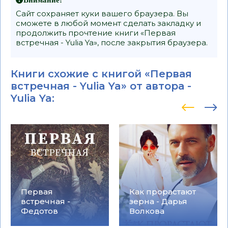
Сайт сохраняет куки вашего браузера. Вы
сможете в любой момент сделать закладку и
продолжить прочтение книги «Первая
встречная - Yulia Ya», после закрытия браузера.
Книги схожие с книгой «Первая
встречная - Yulia Ya» от автора -
Yulia Ya
:
Первая
Как прорастают
встречная -
зерна - Дарья
Федотов
Волкова