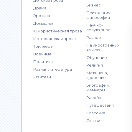
Детская проза
Бизнес
Драма
Психология,
Эротика
философия
Домашняя
Научно-
популярное
Юмористическая проза
Разное
Историческая проза
На иностранных
Триллеры
языках
Военные
Обучение
Политика
Религия
Разная литература
Медицина,
Фэнтези
здоровье
Биографии,
мемуары
Ранобэ
Путешествия
Классика
Сказки