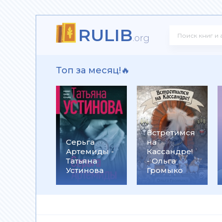
RULIB
здная Тень
.org
Топ за месяц!🔥
нкуренты
ту
Встретимся
рону от
Серьга
на
зрушитель божественных замыслов
я -
Артемиды -
Кассандре!
екс
Татьяна
- Ольга
иллиан
Устинова
Громыко
 Черные бушлаты. Диверсант из будущего