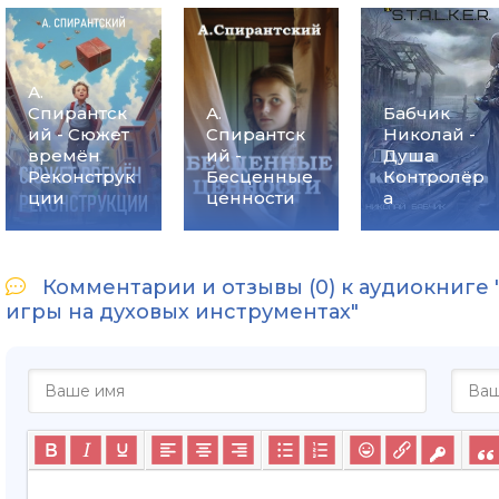
А.
Спирантск
А.
Бабчик
ий - Сюжет
Спирантск
Николай -
времён
ий -
Душа
Реконструк
Бесценные
Контролёр
ции
ценности
а
Комментарии и отзывы (0) к аудиокниге
игры на духовых инструментах"