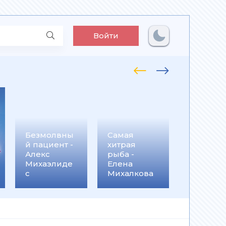
Войти
Замуж
второй р
или Еще
Безмолвны
Самая
посмотр
й пациент -
хитрая
кто из н
Алекс
рыба -
попал! -
Михаэлиде
Елена
Франци
с
Михалкова
Вудворт