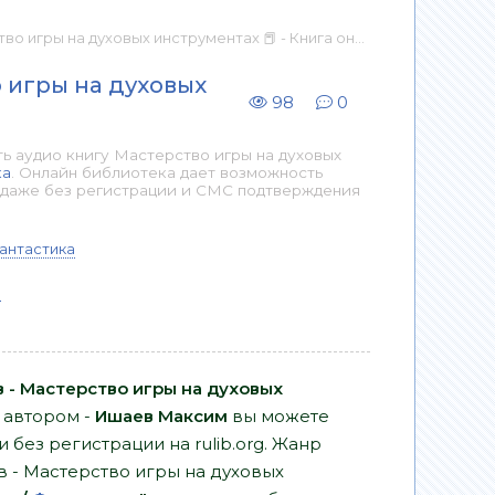
ы на духовых инструментах 📕 - Книга онлайн бесплатно
 игры на духовых
98
0
ь аудио книгу Мастерство игры на духовых
ка
. Онлайн библиотека дает возможность
е даже без регистрации и СМС подтверждения
антастика
м
 - Мастерство игры на духовых
 автором -
Ишаев Максим
вы можете
и без регистрации на rulib.org. Жанр
 - Мастерство игры на духовых