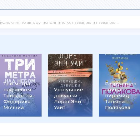
Три метра
Разрушител
над небом.
Утонувшие
ьница
Трижды ты -
девушки -
пирамид -
Федерико
Лорет Энн
Татьяна
Моччиа
Уайт
Полякова