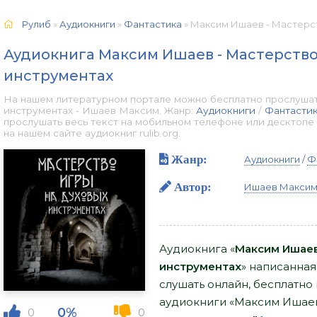
Рулиб
»
Аудиокниги
»
Фантастика
» Максим Ишаев - Мастерство игр
Аудиокнига Максим Ишаев - Мастерство
инструментах
На нашем литературном портале можно бесплатно прослушат
инструментах - Ишаев Максим. Жанр:
Аудиокниги
/
Фантасти
прослушать весь текст на мобильном телефоне или десктоп
на нашем сайте аудиокниг rulib.org.
Жанр:
Аудиокниги
/
Ф
Автор:
Ишаев Макси
Аудиокнига «
Максим Ишаев
инструментах
» написанная
слушать онлайн, бесплатно 
аудиокниги «Максим Ишаев
0%
0
0