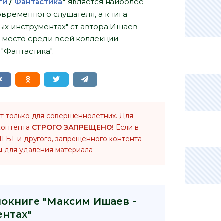
ги
/
Фантастика
"
является наиболее
временного слушателя, а книга
ых инструментах" от автора Ишаев
 место среди всей коллекции
"Фантастика".
т только для совершеннолетних. Для
контента
СТРОГО ЗАПРЕЩЕНО!
Если в
ГБТ и другого, запрещенного контента -
u
для удаления материала
иокниге "Максим Ишаев -
ентах"