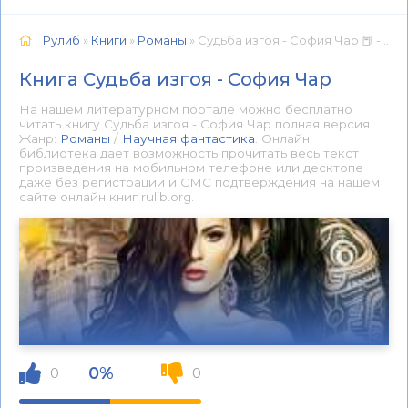
Рулиб
»
Книги
»
Романы
» Судьба изгоя - София Чар 📕 - Книга онлайн бесплатно
Книга Судьба изгоя - София Чар
На нашем литературном портале можно бесплатно
читать книгу Судьба изгоя - София Чар полная версия.
Жанр:
Романы
/
Научная фантастика
. Онлайн
библиотека дает возможность прочитать весь текст
произведения на мобильном телефоне или десктопе
даже без регистрации и СМС подтверждения на нашем
сайте онлайн книг rulib.org.
0%
0
0