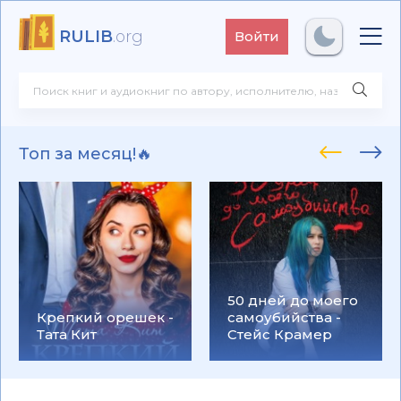
RULIB
.org
Войти
Топ за месяц!🔥
50 дней до моего
Крепкий орешек -
самоубийства -
Тата Кит
Стейс Крамер