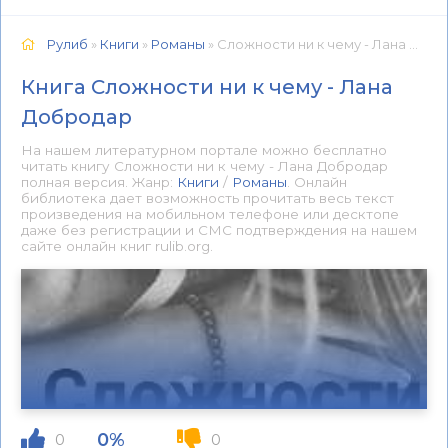
Рулиб
»
Книги
»
Романы
» Сложности ни к чему - Лана Добродар 📕 - Книга онлайн бесплатно
Книга Сложности ни к чему - Лана
Добродар
На нашем литературном портале можно бесплатно
читать книгу Сложности ни к чему - Лана Добродар
полная версия. Жанр:
Книги
/
Романы
. Онлайн
библиотека дает возможность прочитать весь текст
произведения на мобильном телефоне или десктопе
даже без регистрации и СМС подтверждения на нашем
сайте онлайн книг rulib.org.
0%
0
0