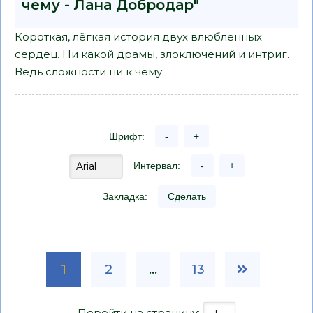
чему - Лана Добродар"
Короткая, лёгкая история двух влюбленных
сердец. Ни какой драмы, злоключений и интриг.
Ведь сложности ни к чему.
Шрифт:
-
+
Интервал:
-
+
Закладка:
Сделать
1
2
...
13
Перейти на страницу: