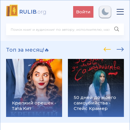
RULIB
.org
Войти
Топ за месяц!🔥
50 дней до моего
Крепкий орешек -
самоубийства -
Тата Кит
Стейс Крамер