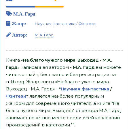
М.А. Гард
Жанр:
Научная фантастика
/
Фэнтези
Автор:
М.А. Гард
Книга «
На благо чужого мира. Выходец - М.А.
Гард
» написанная автором -
М.А. Гард
вы можете
читать онлайн, бесплатно и без регистрации на
rulib.org. Жанр книги «На благо чужого мира.
Выходец - М.А. Гард» -
"
Научная фантастика
/
Фэнтези
"
является наиболее популярным
жанром для современного читателя, а книга "На
благо чужого мира. Выходец" от автора М.А. Гард
занимает почетное место среди всей коллекции
произведений в категории "".