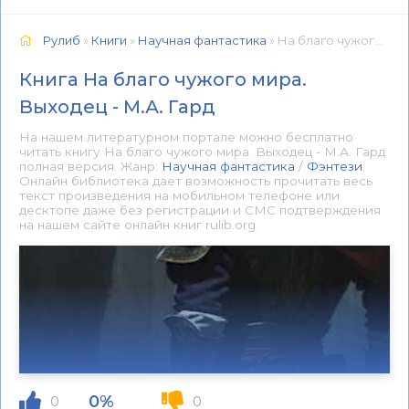
Рулиб
»
Книги
»
Научная фантастика
» На благо чужого мира. Выходец - М.А. Гард 📕 - Книга онлайн бесплатно
Книга На благо чужого мира.
Выходец - М.А. Гард
На нашем литературном портале можно бесплатно
читать книгу На благо чужого мира. Выходец - М.А. Гард
полная версия. Жанр:
Научная фантастика
/
Фэнтези
.
Онлайн библиотека дает возможность прочитать весь
текст произведения на мобильном телефоне или
десктопе даже без регистрации и СМС подтверждения
на нашем сайте онлайн книг rulib.org.
0%
0
0