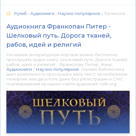
Рулиб
»
Аудиокниги
»
Научно-популярное
» Франкопан Питер - Шелковый путь. Дорога тканей, рабов, идей и религий 📕 - Книга онлайн бесплатно
Аудиокнига Франкопан Питер -
Шелковый путь. Дорога тканей,
рабов, идей и религий
На нашем литературном портале можно бесплатно
прослушать аудио книгу Шелковый путь. Дорога тканей,
рабов, идей и религий - Франкопан Питер. Жанр:
Аудиокниги
/
Научно-популярное
. Онлайн библиотека
дает возможность прослушать весь текст на мобильном
телефоне или десктопе даже без регистрации и СМС
подтверждения на нашем сайте аудиокниг rulib.org.