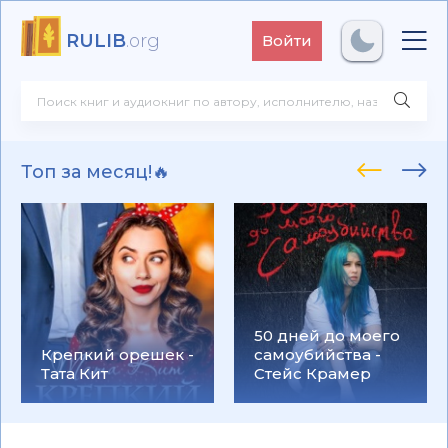
RULIB
.org
Войти
Топ за месяц!🔥
50 дней до моего
Крепкий орешек -
самоубийства -
Тата Кит
Стейс Крамер