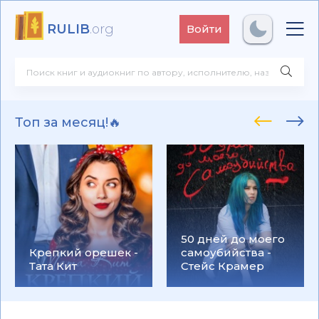
RULIB
.org
Войти
Топ за месяц!🔥
50 дней до моего
Крепкий орешек -
самоубийства -
Тата Кит
Стейс Крамер