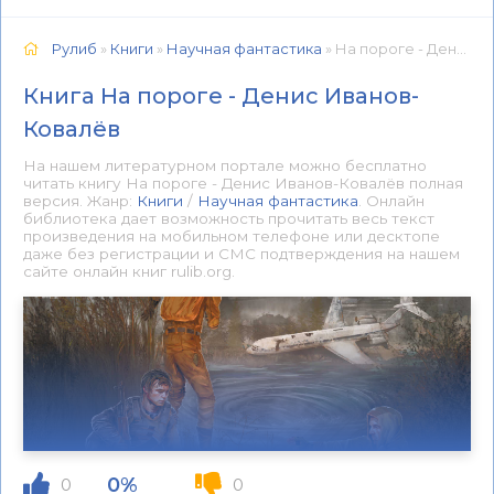
Рулиб
»
Книги
»
Научная фантастика
» На пороге - Денис Иванов-Ковалёв 📕 - Книга онлайн бесплатно
Книга На пороге - Денис Иванов-
Ковалёв
На нашем литературном портале можно бесплатно
читать книгу На пороге - Денис Иванов-Ковалёв полная
версия. Жанр:
Книги
/
Научная фантастика
. Онлайн
библиотека дает возможность прочитать весь текст
произведения на мобильном телефоне или десктопе
даже без регистрации и СМС подтверждения на нашем
сайте онлайн книг rulib.org.
0%
0
0