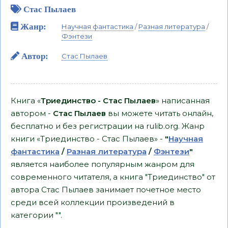
Стас Пылаев
Жанр:
Научная фантастика
/
Разная литература
/
Фэнтези
Автор:
Стас Пылаев
Книга «
Триединство - Стас Пылаев
» написанная
автором -
Стас Пылаев
вы можете читать онлайн,
бесплатно и без регистрации на rulib.org. Жанр
книги «Триединство - Стас Пылаев» -
"
Научная
фантастика
/
Разная литература
/
Фэнтези
"
является наиболее популярным жанром для
современного читателя, а книга "Триединство" от
автора Стас Пылаев занимает почетное место
среди всей коллекции произведений в
категории "".