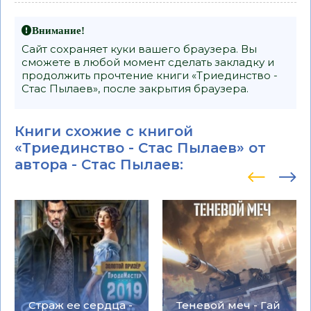
Внимание!
Сайт сохраняет куки вашего браузера. Вы
сможете в любой момент сделать закладку и
продолжить прочтение книги «Триединство -
Стас Пылаев», после закрытия браузера.
Книги схожие с книгой
«Триединство - Стас Пылаев» от
автора -
Стас Пылаев
:
Страж ее сердца -
Теневой меч - Гай