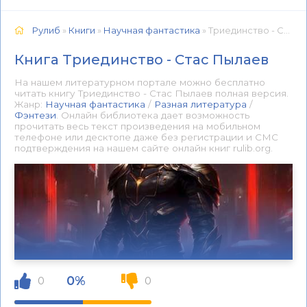
Рулиб
»
Книги
»
Научная фантастика
» Триединство - Стас Пылаев 📕 - Книга онлайн бесплатно
Книга Триединство - Стас Пылаев
На нашем литературном портале можно бесплатно
читать книгу Триединство - Стас Пылаев полная версия.
Жанр:
Научная фантастика
/
Разная литература
/
Фэнтези
. Онлайн библиотека дает возможность
прочитать весь текст произведения на мобильном
телефоне или десктопе даже без регистрации и СМС
подтверждения на нашем сайте онлайн книг rulib.org.
0%
0
0