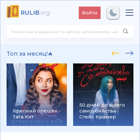
RULIB
.org
Войти
Топ за месяц!🔥
50 дней до моего
Крепкий орешек -
самоубийства -
Тата Кит
Стейс Крамер