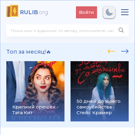
RULIB
.org
Войти
Топ за месяц!🔥
50 дней до моего
Крепкий орешек -
самоубийства -
Тата Кит
Стейс Крамер