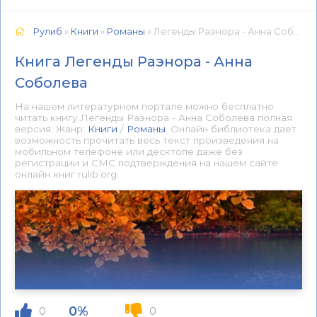
Рулиб
»
Книги
»
Романы
» Легенды Раэнора - Анна Соболева 📕 - Книга онлайн бесплатно
Книга Легенды Раэнора - Анна
Соболева
На нашем литературном портале можно бесплатно
читать книгу Легенды Раэнора - Анна Соболева полная
версия. Жанр:
Книги
/
Романы
. Онлайн библиотека дает
возможность прочитать весь текст произведения на
мобильном телефоне или десктопе даже без
регистрации и СМС подтверждения на нашем сайте
онлайн книг rulib.org.
0%
0
0