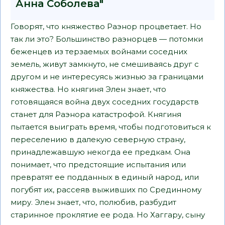
Анна Соболева"
Говорят, что княжество Раэнор процветает. Но
так ли это? Большинство раэнорцев — потомки
беженцев из терзаемых войнами соседних
земель, живут замкнуто, не смешиваясь друг с
другом и не интересуясь жизнью за границами
княжества. Но княгиня Элен знает, что
готовящаяся война двух соседних государств
станет для Раэнора катастрофой. Княгиня
пытается выиграть время, чтобы подготовиться к
переселению в далекую северную страну,
принадлежавшую некогда ее предкам. Она
понимает, что предстоящие испытания или
превратят ее подданных в единый народ, или
погубят их, рассеяв выживших по Срединному
миру. Элен знает, что, полюбив, разбудит
старинное проклятие ее рода. Но Хаггару, сыну