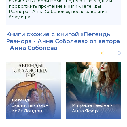
сможете в любой момент сделать закладку и
продолжить прочтение книги «Легенды
Раэнора - Анна Соболева», после закрытия
браузера.
Книги схожие с книгой «Легенды
Раэнора - Анна Соболева» от автора
-
Анна Соболева
:
Легенды
скалистых гор -
И придет весна -
Кейт Лондон
Анна Яфор