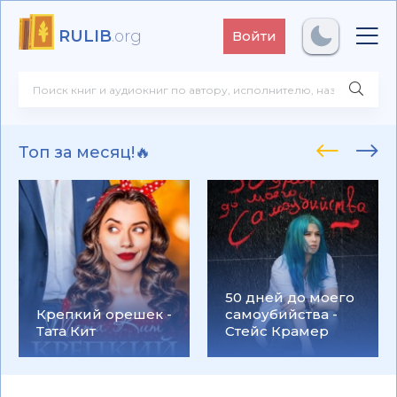
RULIB
.org
Войти
Топ за месяц!🔥
50 дней до моего
Крепкий орешек -
самоубийства -
Тата Кит
Стейс Крамер