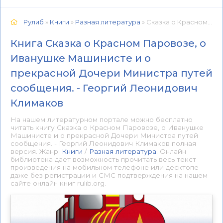
Рулиб
»
Книги
»
Разная литература
» Сказка о Красном Паровозе, о Иванушке Машинисте и о прекрасной Дочери Министра путей сообщения. - Георгий Леонидович Климаков 📕 - Книга онлайн бесплатно
Книга Сказка о Красном Паровозе, о
Иванушке Машинисте и о
прекрасной Дочери Министра путей
сообщения. - Георгий Леонидович
Климаков
На нашем литературном портале можно бесплатно
читать книгу Сказка о Красном Паровозе, о Иванушке
Машинисте и о прекрасной Дочери Министра путей
сообщения. - Георгий Леонидович Климаков полная
версия. Жанр:
Книги
/
Разная литература
. Онлайн
библиотека дает возможность прочитать весь текст
произведения на мобильном телефоне или десктопе
даже без регистрации и СМС подтверждения на нашем
сайте онлайн книг rulib.org.