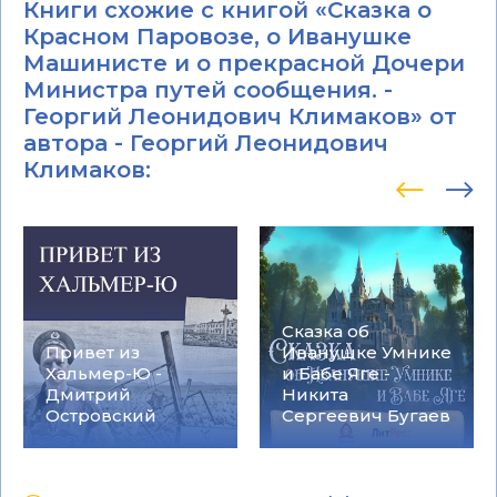
Книги схожие с книгой «Сказка о
Красном Паровозе, о Иванушке
Машинисте и о прекрасной Дочери
Министра путей сообщения. -
Георгий Леонидович Климаков» от
автора -
Георгий Леонидович
Климаков
:
Сказка об
Привет из
Иванушке Умнике
Хальмер-Ю -
и Бабе Яге -
Дмитрий
Никита
Островский
Сергеевич Бугаев