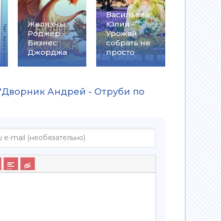
Васильева
Желязны
Юлия -
Роджер -
Урожай
Бизнес
собрать не
Джорджа
просто
 "Дворник Андрей - Отруби по