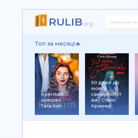
RULIB
здная Тень
.org
Топ за месяц!🔥
нкуренты
50 дней до
моего
зрушитель божественных замыслов
Крепкий
самоубийст
орешек -
ва - Стейс
Тата Кит
Крамер
 Черные бушлаты. Диверсант из будущего