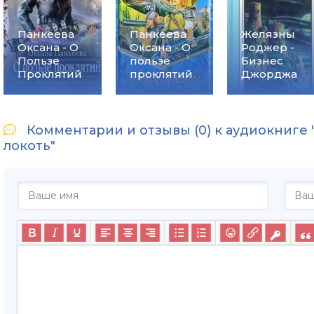
Панкеева
Панкеева
Желязны
Оксана - О
Оксана - О
Роджер -
Пользе
пользе
Бизнес
Проклятий
проклятий
Джорджа
Комментарии и отзывы (0) к аудиокниге
локоть"