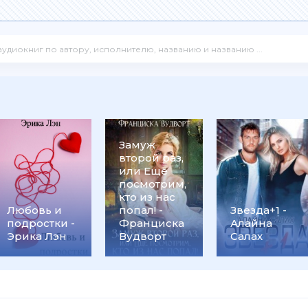
Замуж
второй раз,
или Ещё
посмотрим,
кто из нас
Любовь и
попал! -
Звезда+1 -
подростки -
Франциска
Алайна
Эрика Лэн
Вудворт
Салах