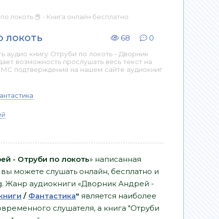
по локоть 📕 - Книга онлайн бесплатно
о локоть
68
0
 аудио книгу Отруби по локоть - Дворник
дает возможность прослушать весь текст на
СМС подтверждения на нашем сайте аудиокниг
антастика
ей
ей - Отруби по локоть
» написанная
вы можете слушать онлайн, бесплатно и
rg. Жанр аудиокниги «Дворник Андрей -
книги
/
Фантастика
"
является наиболее
временного слушателя, а книга "Отруби