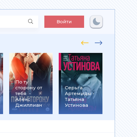
Войти
По ту
Встрети
сторону от
Серьга
на
тебя -
Артемиды -
Кассанд
Алекс
Татьяна
- Ольга
Джиллиан
Устинова
Громыко