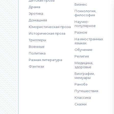
Детская проза
Бизнес
Драма
Психология,
Эротика
философия
Домашняя
Научно-
популярное
Юмористическая проза
Разное
Историческая проза
На иностранных
Триллеры
языках
Военные
Обучение
Политика
Религия
Разная литература
Медицина,
Фэнтези
здоровье
Биографии,
мемуары
Ранобэ
Путешествия
Классика
Сказки