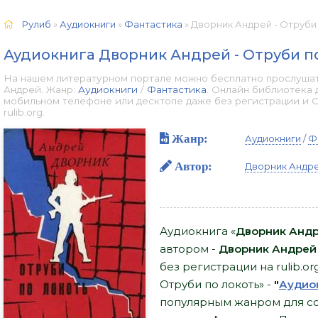
Рулиб
»
Аудиокниги
»
Фантастика
» Дворник Андрей - Отруби 
Аудиокнига Дворник Андрей - Отруби п
На нашем литературном портале можно бесплатно прослушать
Андрей. Жанр:
Аудиокниги
/
Фантастика
. Онлайн библиотека 
мобильном телефоне или десктопе даже без регистрации и 
rulib.org.
Жанр:
Аудиокниги
/
Ф
Автор:
Дворник Андр
Аудиокнига «
Дворник Андр
автором -
Дворник Андрей
без регистрации на rulib.o
Отруби по локоть» -
"
Аудио
популярным жанром для со