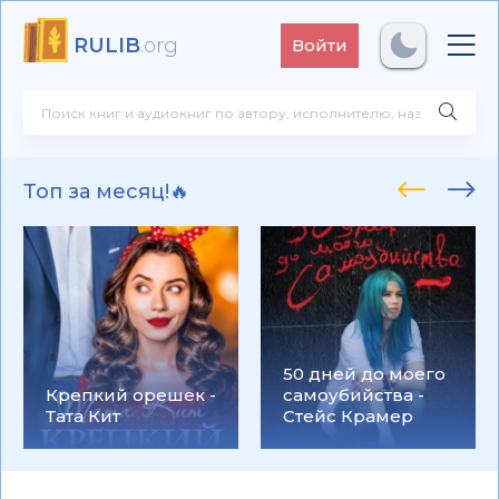
RULIB
.org
Войти
Топ за месяц!🔥
50 дней до моего
Крепкий орешек -
самоубийства -
Тата Кит
Стейс Крамер