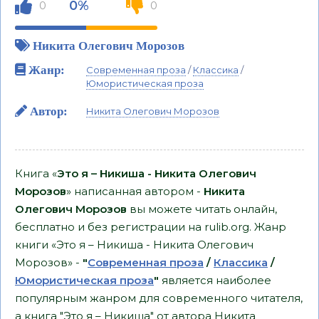
0%
0
0
Никита Олегович Морозов
Жанр:
Современная проза
/
Классика
/
Юмористическая проза
Автор:
Никита Олегович Морозов
Книга «
Это я – Никиша - Никита Олегович
Морозов
» написанная автором -
Никита
Олегович Морозов
вы можете читать онлайн,
бесплатно и без регистрации на rulib.org. Жанр
книги «Это я – Никиша - Никита Олегович
Морозов» -
"
Современная проза
/
Классика
/
Юмористическая проза
"
является наиболее
популярным жанром для современного читателя,
а книга "Это я – Никиша" от автора Никита